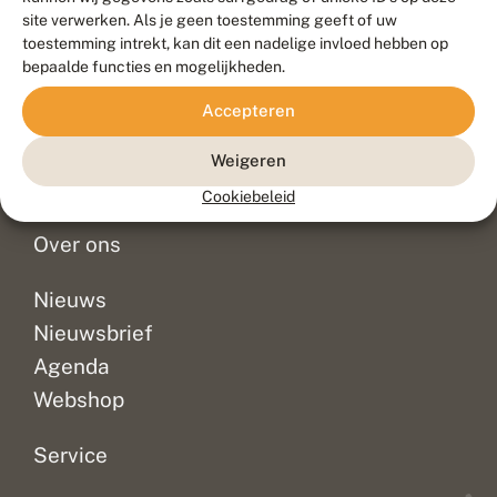
Duurzaam ontwikkeld door
Go2People
, ontworpen door
site verwerken. Als je geen toestemming geeft of uw
Blue Field Agency
toestemming intrekt, kan dit een nadelige invloed hebben op
Privacy
bepaalde functies en mogelijkheden.
Contact
Disclaimer
Accepteren
Sitemap
Veelgestelde vragen
Waarnemingen
Weigeren
Doneer
Cookiebeleid
Over ons
Nieuws
Nieuwsbrief
Agenda
Webshop
Service