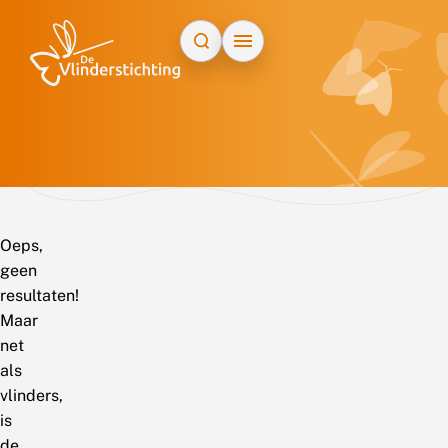
Doorgaan naar inhoud
Oeps,
geen
resultaten!
Maar
net
als
vlinders,
is
de