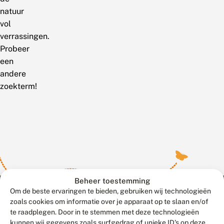
natuur
vol
verrassingen.
Probeer
een
andere
zoekterm!
Beheer toestemming
Om de beste ervaringen te bieden, gebruiken wij technologieën
zoals cookies om informatie over je apparaat op te slaan en/of
te raadplegen. Door in te stemmen met deze technologieën
Meld waarnemingen
© 2026 Vlinderstichting
kunnen wij gegevens zoals surfgedrag of unieke ID's op deze