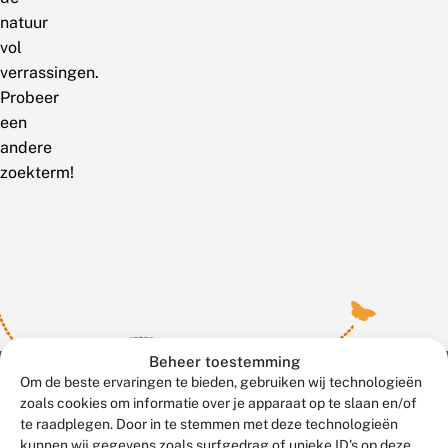
natuur
vol
verrassingen.
Probeer
een
andere
zoekterm!
Beheer toestemming
Om de beste ervaringen te bieden, gebruiken wij technologieën
zoals cookies om informatie over je apparaat op te slaan en/of
te raadplegen. Door in te stemmen met deze technologieën
Meld waarnemingen
© 2026 Vlinderstichting
kunnen wij gegevens zoals surfgedrag of unieke ID's op deze