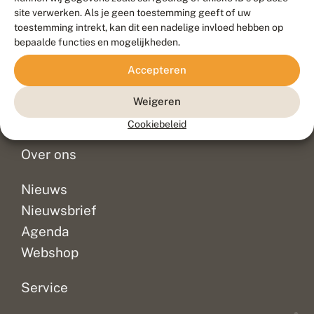
Duurzaam ontwikkeld door
Go2People
, ontworpen door
site verwerken. Als je geen toestemming geeft of uw
Blue Field Agency
toestemming intrekt, kan dit een nadelige invloed hebben op
Privacy
bepaalde functies en mogelijkheden.
Contact
Disclaimer
Accepteren
Sitemap
Veelgestelde vragen
Waarnemingen
Weigeren
Doneer
Cookiebeleid
Over ons
Nieuws
Nieuwsbrief
Agenda
Webshop
Service