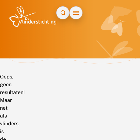
Doorgaan naar inhoud
Oeps,
geen
resultaten!
Maar
net
als
vlinders,
is
de