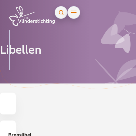
Doorgaan naar inhoud
Zoek op naam
Libellen
Bronslibel