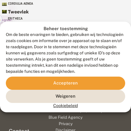
CORDULIA AENEA
Tweevlek
EPITHECA
tograaf:
 H. Baas
BIMACULATA
Beheer toestemming
Om de beste ervaringen te bieden, gebruiken wij technologieën
niet
zoals cookies om informatie over je apparaat op te slaan en/of
beschouwd
te raadplegen. Door in te stemmen met deze technologieën
kunnen wij gegevens zoals surfgedrag of unieke ID's op deze
site verwerken. Als je geen toestemming geeft of uw
toestemming intrekt, kan dit een nadelige invloed hebben op
bepaalde functies en mogelijkheden.
Accepteren
Weigeren
Meld waarnemingen
© 2026 Vlinderstichting
Cookiebeleid
Duurzaam ontwikkeld door
Go2People
, ontworpen door
Blue Field Agency
Privacy
Disclaimer