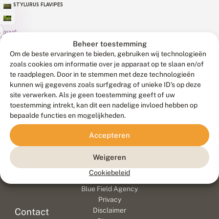
STYLURUS FLAVIPES
ograaf:
l
Beheer toestemming
rijvershof
Om de beste ervaringen te bieden, gebruiken wij technologieën
zoals cookies om informatie over je apparaat op te slaan en/of
te raadplegen. Door in te stemmen met deze technologieën
kunnen wij gegevens zoals surfgedrag of unieke ID's op deze
site verwerken. Als je geen toestemming geeft of uw
toestemming intrekt, kan dit een nadelige invloed hebben op
bepaalde functies en mogelijkheden.
Accepteren
Weigeren
Meld waarnemingen
© 2026 Vlinderstichting
Cookiebeleid
Duurzaam ontwikkeld door
Go2People
, ontworpen door
Blue Field Agency
Privacy
Contact
Disclaimer