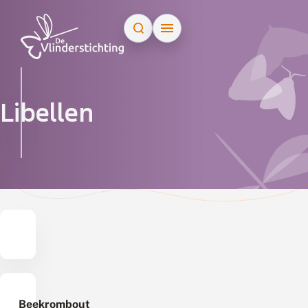
Doorgaan naar inhoud
Zoek op naam
Libellen
Beekrombout