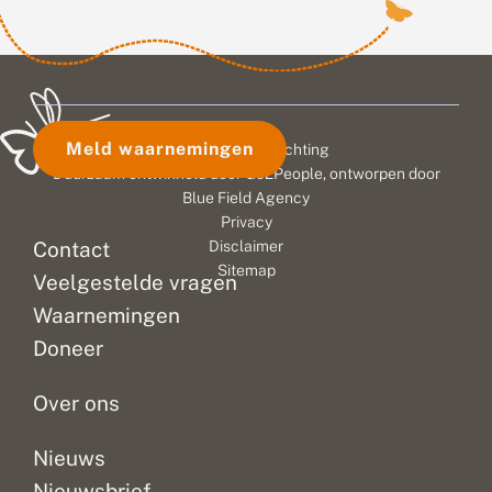
Meld waarnemingen
© 2026 Vlinderstichting
Duurzaam ontwikkeld door
Go2People
, ontworpen door
Blue Field Agency
Privacy
Contact
Disclaimer
Sitemap
Veelgestelde vragen
Waarnemingen
Doneer
Over ons
Nieuws
Nieuwsbrief