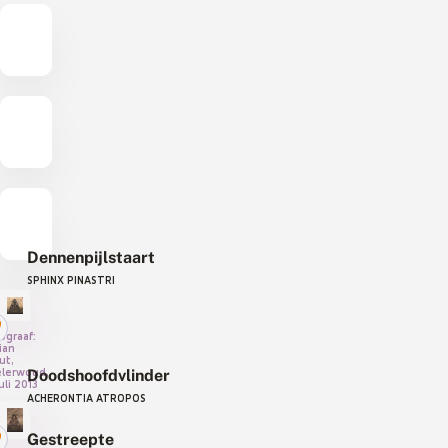
Dennenpijlstaart
SPHINX PINASTRI
ograaf:
ian
ut,
lerwoud,
Doodshoofdvlinder
uli 2013
ACHERONTIA ATROPOS
Gestreepte