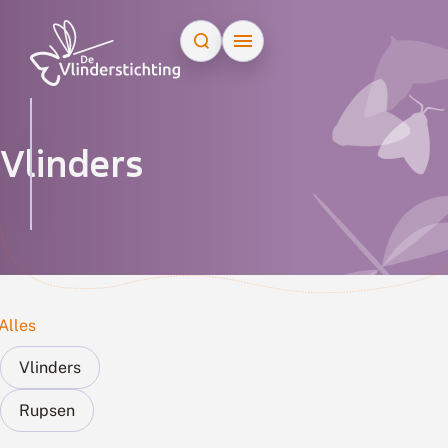
Doorgaan naar inhoud
Zoek op naam
Vlinders
Alles
Vlinders
Rupsen