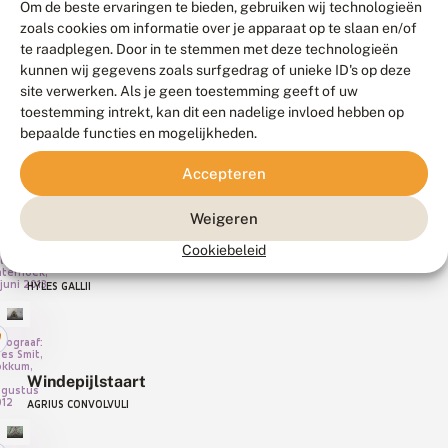
Om de beste ervaringen te bieden, gebruiken wij technologieën
4
SMERINTHUS OCELLATA
zoals cookies om informatie over je apparaat op te slaan en/of
te raadplegen. Door in te stemmen met deze technologieën
Populierenpijlstaart
tograaf:
kunnen wij gegevens zoals surfgedrag of unieke ID's op deze
roen
oogd
LAOTHOE POPULI
site verwerken. Als je geen toestemming geeft of uw
toestemming intrekt, kan dit een nadelige invloed hebben op
bepaalde functies en mogelijkheden.
Teunisbloempijlstaart
tograaf:
roen
oogd
PROSERPINUS PROSERPINA
Accepteren
Weigeren
ograaf:
lem
Cookiebeleid
mhof,
Walstropijlstaart
le,
hterhoek,
juni 2013
HYLES GALLII
tograaf:
es Smit,
okkum,
Windepijlstaart
ugustus
12
AGRIUS CONVOLVULI