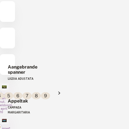
Aangebrande
spanner
LIGDIA ADUSTATA
4
5
6
7
8
9
tograaf:
rian
Appeltak
hut,
eldoorn,
CAMPAEA
 april
10
MARGARITARIA
ograaf: