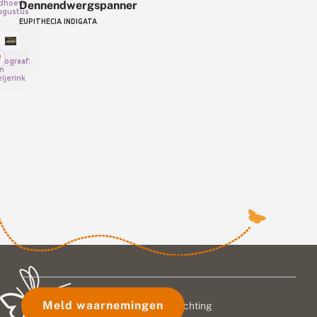
Dennendwergspanner
dhoeve,
ugustus
EUPITHECIA INDIGATA
tograaf:
n
ijerink
Meld waarnemingen
© 2026 Vlinderstichting