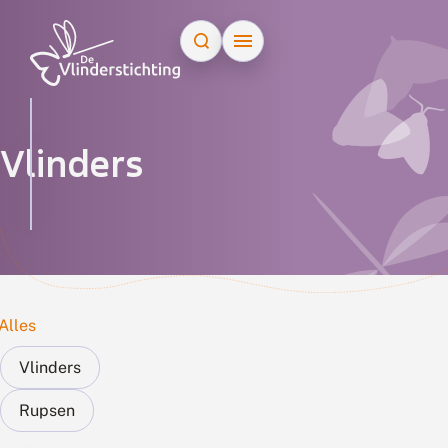
Doorgaan naar inhoud
Zoek op naam
Vlinders
Alles
Vlinders
Rupsen