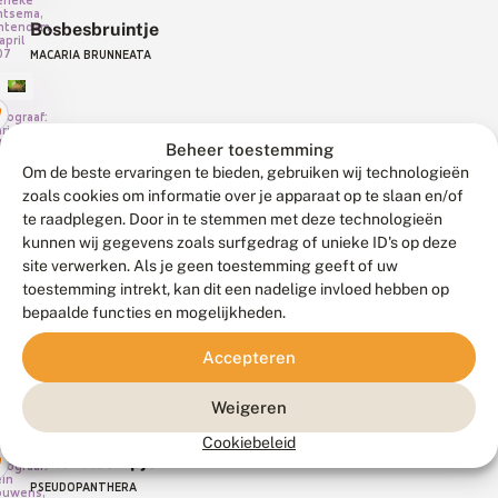
eneke
ntsema,
Bosbesbruintje
ntendam,
april
07
MACARIA BRUNNEATA
tograaf:
rian
hut,
Beheer toestemming
Bosbesdwergspanner
chelen,
 juni
Om de beste ervaringen te bieden, gebruiken wij technologieën
10
PASIPHILA DEBILIATA
zoals cookies om informatie over je apparaat op te slaan en/of
te raadplegen. Door in te stemmen met deze technologieën
kunnen wij gegevens zoals surfgedrag of unieke ID's op deze
Bosrankdwergspanner
tograaf:
roen
site verwerken. Als je geen toestemming geeft of uw
oogd
EUPITHECIA HAWORTHIATA
toestemming intrekt, kan dit een nadelige invloed hebben op
bepaalde functies en mogelijkheden.
tograaf:
ido
Accepteren
Bosspanner
rschoor,
hin op
SCOPULA
ul, 26
ni 2011
IMMUTATA
Weigeren
Cookiebeleid
Boterbloempje
tograaf:
in
PSEUDOPANTHERA
ouwens,