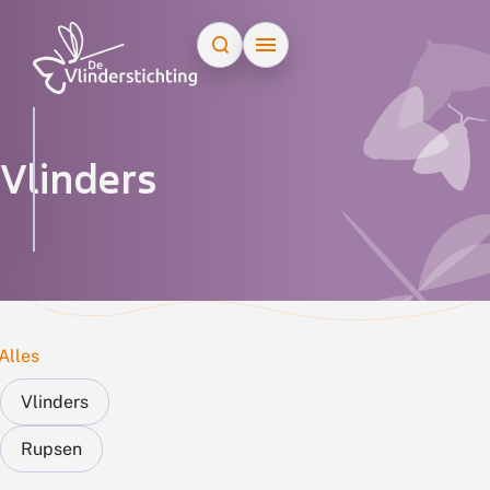
Doorgaan naar inhoud
Zoek op naam
Vlinders
Alles
Vlinders
Rupsen