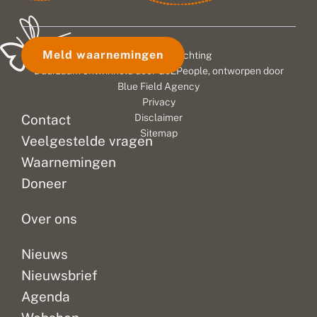
Meld waarnemingen
© 2026 Vlinderstichting
Duurzaam ontwikkeld door
Go2People
, ontworpen door
Blue Field Agency
Privacy
Contact
Disclaimer
Sitemap
Veelgestelde vragen
Waarnemingen
Doneer
Over ons
Nieuws
Nieuwsbrief
Agenda