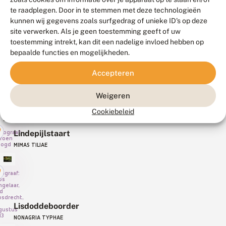
te raadplegen. Door in te stemmen met deze technologieën
kunnen wij gegevens zoals surfgedrag of unieke ID's op deze
tograaf:
b van
site verwerken. Als je geen toestemming geeft of uw
Lindeherculesje
 Dijk,
ek, 4
toestemming intrekt, kan dit een nadelige invloed hebben op
ni 2013
SELENIA LUNULARIA
bepaalde functies en mogelijkheden.
Accepteren
ograaf:
 Poot,
tswoudse
Lindeknotsvlinder
, 10
Weigeren
gustus
07
PLAGODIS DOLABRARIA
Cookiebeleid
Lindepijlstaart
tograaf:
roen
oogd
MIMAS TILIAE
ograaf:
os
gelaar,
d
osdrecht,
Lisdoddeboorder
gustus
13
NONAGRIA TYPHAE