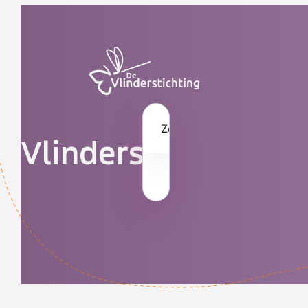
Doorgaan naar inhoud
Zoek op naam
Vlinders