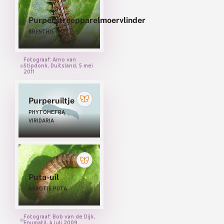
Bloeddrupjes (ZYGAENIDAE)
Eenstaartjes (DREPANIDAE)
Purperstreepparelmoervlinder
BRENTHIS INO
Herfstspinners (BRAHMAEIDAE)
Houtboorders (COSSIDAE)
Fotograaf: Arno van
Stipdonk, Duitsland, 5 mei
Nachtpauwogen (SATURNIIDAE)
2011
Pijlstaarten (SPHINGIDAE)
Purperuiltje
Slakrupsen (LIMACODIDAE)
PHYTOMETRA
VIRIDARIA
Spanners (GEOMETRIDAE)
Spinners (LASIOCAMPIDAE)
Spinneruilen (EREBIDAE)
Tandvlinders (NOTODONTIDAE)
Puta-uil
AGROTIS PUTA
Uilen (NOCTUIDAE)
Venstervlekjes (THYRIDIDAE)
Fotograaf: Bob van de Dijk,
Enumatil, 4 juli 2009