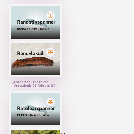
Visstaartjes (NOLIDAE)
Wespvlinders (SESIIDAE)
Randstipspanner
Wortelboorders (HEPIALIDAE)
IDAEA SYLVESTRARIA
Randvlekuil
CHARANYCA
FERRUGINEA
Fotograaf: Ernest van
Asseldonk, 26 februari 2011
Ratelaarspanner
PERIZOMA ALBULATA