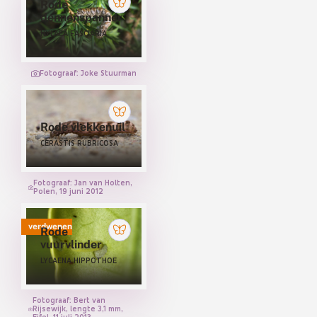
Rode
dennenspanner
HYLAEA FASCIARIA
Fotograaf: Joke Stuurman
Rode vlekkenuil
CERASTIS RUBRICOSA
Fotograaf: Jan van Holten,
Polen, 19 juni 2012
verdwenen
Rode
vuurvlinder
LYCAENA HIPPOTHOE
Fotograaf: Bert van
Rijsewijk, lengte 3,1 mm,