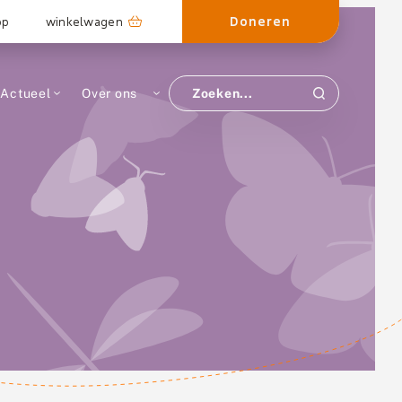
Doneren
op
winkelwagen
Actueel
Over ons