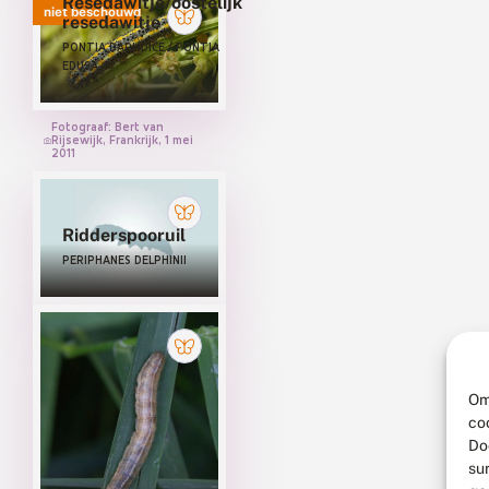
Resedawitje/oostelijk
niet beschouwd
resedawitje
PONTIA DAPLIDICE / PONTIA
EDUSA
Fotograaf: Bert van
Rijsewijk, Frankrijk, 1 mei
2011
Ridderspooruil
PERIPHANES DELPHINII
Om
co
Do
su