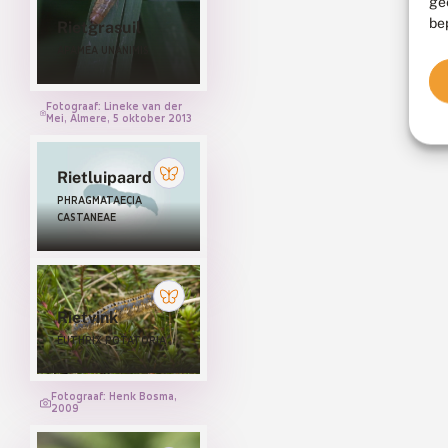
ge
be
Rietgrasuil
APAMEA UNANIMIS
Fotograaf: Lineke van der
Mei, Almere, 5 oktober 2013
Rietluipaard
PHRAGMATAECIA
CASTANEAE
Rietvink
EUTHRIX POTATORIA
Fotograaf: Henk Bosma,
2009