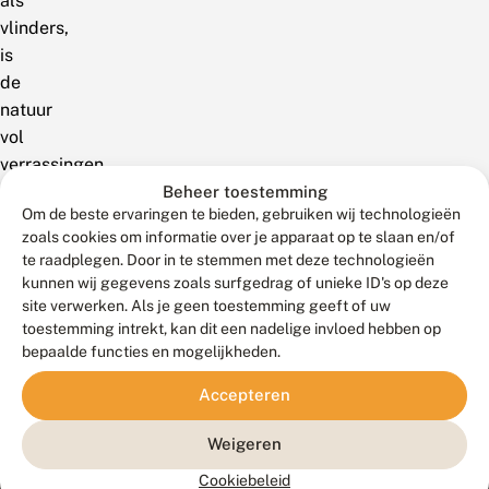
als
vlinders,
is
de
natuur
vol
verrassingen.
Probeer
Beheer toestemming
Om de beste ervaringen te bieden, gebruiken wij technologieën
een
zoals cookies om informatie over je apparaat op te slaan en/of
andere
te raadplegen. Door in te stemmen met deze technologieën
zoekterm!
kunnen wij gegevens zoals surfgedrag of unieke ID's op deze
site verwerken. Als je geen toestemming geeft of uw
toestemming intrekt, kan dit een nadelige invloed hebben op
bepaalde functies en mogelijkheden.
Accepteren
Weigeren
Cookiebeleid