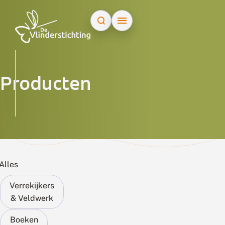
Doorgaan naar inhoud
Zoeken...
Producten
Alles
Verrekijkers
& Veldwerk
Boeken