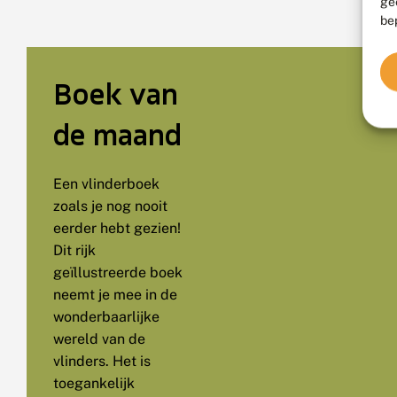
ge
be
Boek van
de maand
Een vlinderboek
zoals je nog nooit
eerder hebt gezien!
Dit rijk
geïllustreerde boek
neemt je mee in de
wonderbaarlijke
wereld van de
vlinders. Het is
toegankelijk