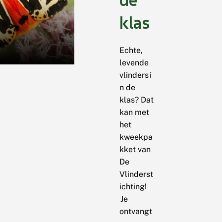
klas
Echte,
levende
vlinders i
n de
klas? Dat
kan met
het
kweekpa
kket van
De
Vlinderst
ichting!
Je
ontvangt