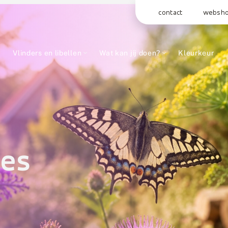
contact
websh
Vlinders en libellen
Wat kan jij doen?
Kleurkeur
ges