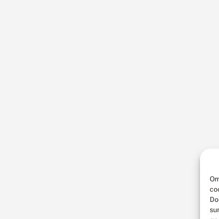
Om
co
Do
su