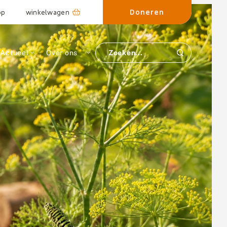
Doneren
op
winkelwagen
Actueel
Over ons