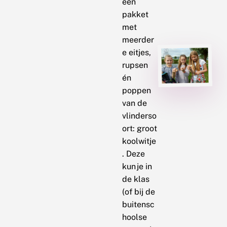
een
pakket
met
meerder
e eitjes,
rupsen
én
poppen
van de
vlinderso
ort: groot
koolwitje
. Deze
kun je in
de klas
(of bij de
buitensc
hoolse