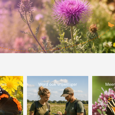
illiger
Meer over vlinders
Koolw