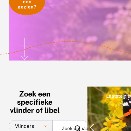
een
gezien?
Zoek een
Laatste nieuws
Word ook vrijw
specifieke
vlinder of libel
Vlinders
Zoek op naam