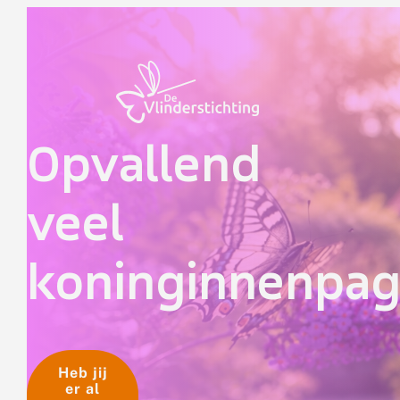
Doorgaan naar inhoud
Opvallend
veel
koninginnenpa
Heb jij
er al