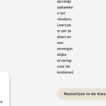
opvang)
opkweke
n tot
vlinders.
Leerzaa
m om te
doen en
een
onverget
elijke
ervaring
voor de
kinderen!
Koolwitjes in de klas
ng