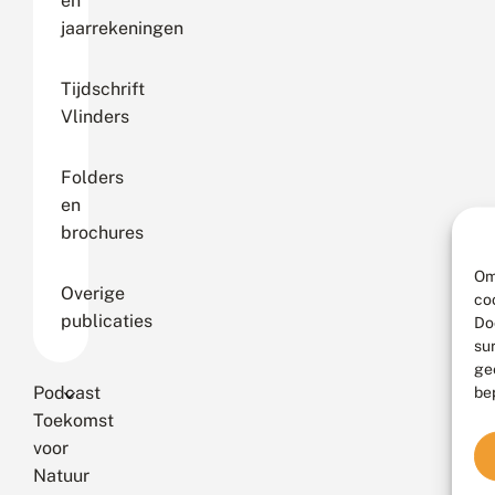
en
jaarrekeningen
Tijdschrift
Vlinders
Folders
en
brochures
Om
Overige
co
publicaties
Do
su
ge
Podcast
be
Toekomst
voor
Natuur