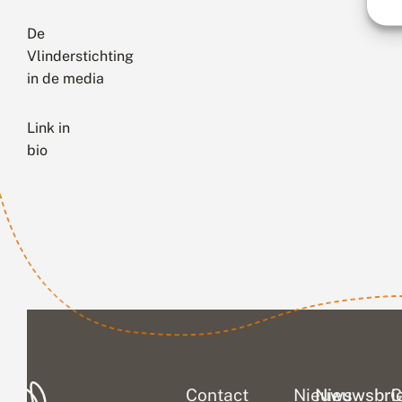
De
Vlinderstichting
in de media
Link in
bio
Contact
Nieuws
Nieuwsbri
C