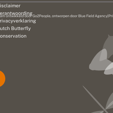
isclaimer
erantwoording
am ontwikkeld door
Go2People
, ontworpen door
Blue Field Agency
|
Pr
rivacyverklaring
utch Butterfly
onservation