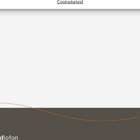
Cookiebeleid
ef
olofon