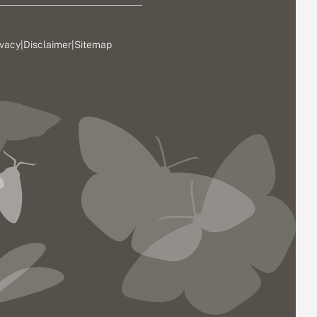
ivacy
|
Disclaimer
|
Sitemap