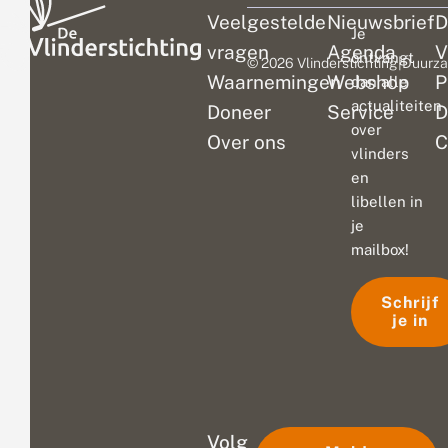
Veelgestelde
Nieuwsbrief
D
Je
vragen
Agenda
V
ontvangt
© 2026 Vlinderstichting
|
Duurza
Waarnemingen
Webshop
P
dan alle
actualiteiten
Doneer
Service
D
over
Over ons
C
vlinders
en
libellen in
je
mailbox!
Schrijf
je in
Volg