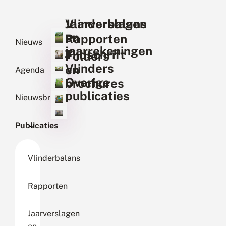
Vlinderbalans
Jaarverslagen
en
Rapporten
Nieuws
jaarrekeningen
Tijdschrift
Folders
Vlinders
en
Agenda
Overige
brochures
publicaties
Nieuwsbrief
Publicaties
Vlinderbalans
Rapporten
Jaarverslagen