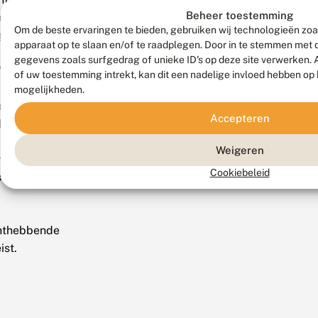
Beheer toestemming
r
Om de beste ervaringen te bieden, gebruiken wij technologieën zoa
gebruik
apparaat op te slaan en/of te raadplegen. Door in te stemmen met
gegevens zoals surfgedrag of unieke ID's op deze site verwerken.
’s
of uw toestemming intrekt, kan dit een nadelige invloed hebben op
mogelijkheden.
er
Accepteren
ldmateriaal
Weigeren
raf
Cookiebeleid
stemming
hthebbende
ist.