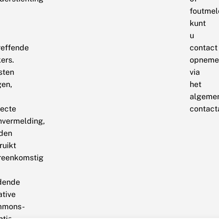
foutmel
kunt
u
reffende
contact
ers.
opneme
sten
via
en,
het
algeme
recte
contact
nvermelding,
den
ruikt
reenkomstig
dende
ative
mmons-
ntie.