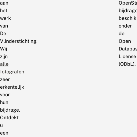
aan
OpenSt
het
bijdrage
werk
beschik
van
onder
De
de
Vlinderstichting.
Open
Wij
Databa
zijn
License
alle
(ODbL).
fotografen
zeer
erkentelijk
voor
hun
bijdrage.
Ontdekt
u
een