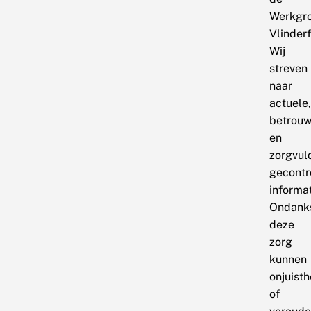
Werkgr
Vlinder
Wij
streven
naar
actuele,
betrou
en
zorgvul
gecontr
informat
Ondank
deze
zorg
kunnen
onjuist
of