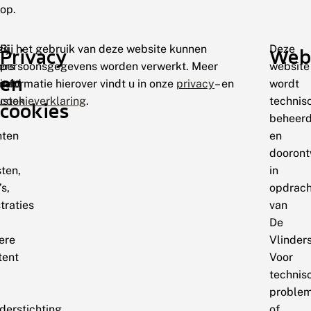
op.
ij
Bij het gebruik van deze website kunnen
Deze
Privacy
Web
ers
persoonsgegevens worden verwerkt. Meer
website
en
meld
informatie hierover vindt u in onze
privacy
– en
wordt
usten
cookieverklaring
.
technis
cookies
beheer
hten
en
dooront
ten,
in
’s,
opdrach
straties
van
De
ere
Vlinders
tent
Voor
technis
proble
derstichting
of