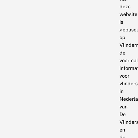
deze
website
is
gebase
op
Vlindern
de
voormal
informat
voor
vlinders
in
Nederl
van
De
Vlinders
en
de