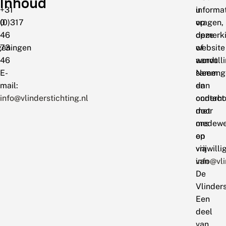
Inhoud
+31
informa
u
0
(0)317
op
vragen,
46
deze
opmerk
eningen
73
website
of
46
wordt
aanvull
E-
sameng
Neem
mail:
en
dan
info@vlinderstichting.nl
onderh
contact
door
met
medewe
ons
en
op
vrijwilli
via
van
info@vli
De
Vlinders
Een
deel
van