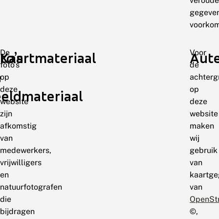
veroude
gegeve
voorko
De
Voor
to’s
Kaartmateriaal
Aute
foto’s
de
n
op
achterg
deze
op
eldmateriaal
website
deze
zijn
website
afkomstig
maken
van
wij
medewerkers,
gebruik
vrijwilligers
van
en
kaartge
natuurfotografen
van
die
OpenSt
bijdragen
©,