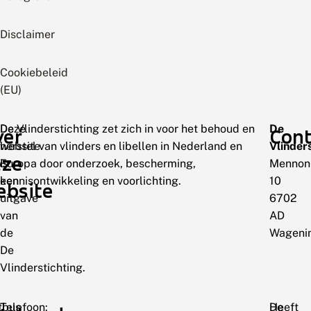
Disclaimer
Cookiebeleid
(EU)
Deze
De Vlinderstichting zet zich in voor het behoud en
De
ver
Cont
website
herstel van vlinders en libellen in Nederland en
Vlinder
eze
is
Europa door onderzoek, bescherming,
Mennon
een
kennisontwikkeling en voorlichting.
10
ebsite
uitgave
6702
van
AD
de
Wageni
De
Vlinderstichting.
tbus
Telefoon:
De
Heeft