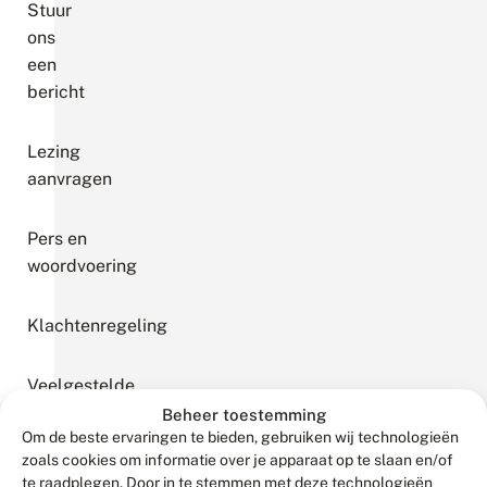
Stuur
ons
een
bericht
Lezing
aanvragen
Pers en
woordvoering
Klachtenregeling
Veelgestelde
vragen
Beheer toestemming
Om de beste ervaringen te bieden, gebruiken wij technologieën
zoals cookies om informatie over je apparaat op te slaan en/of
ANBI
te raadplegen. Door in te stemmen met deze technologieën