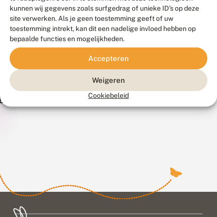
Adres en
Stuur
gegevens
kunnen wij gegevens zoals surfgedrag of unieke ID's op deze
gegevens
ons
site verwerken. Als je geen toestemming geeft of uw
een
Lezing
toestemming intrekt, kan dit een nadelige invloed hebben op
bericht
bepaalde functies en mogelijkheden.
Pers en
aanvragen
woordvoering
Accepteren
Klachtenregeling
Veelgestelde
Weigeren
ANBI
vragen
gegevens
Cookiebeleid