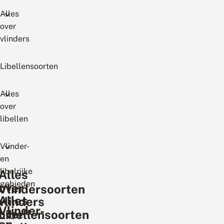
Alles
over
vlinders
Libellensoorten
Alles
over
libellen
Vlinder-
en
libelrijke
Alles
gebieden
over
Vlindersoorten
Alles
vlinders
Vlinder-
over
Libellensoorten