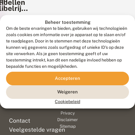
en
libellen
libelrijke
gebieden
Beheer toestemming
Om de beste ervaringen te bieden, gebruiken wij technologieën
zoals cookies om informatie over je apparaat op te slaan en/of
te raadplegen. Door in te stemmen met deze technologieën
kunnen wij gegevens zoals surfgedrag of unieke ID's op deze
site verwerken. Als je geen toestemming geeft of uw
toestemming intrekt, kan dit een nadelige invloed hebben op
bepaalde functies en mogelijkheden.
Accepteren
Weigeren
Meld waarnemingen
© 2026 Vlinderstichting
Duurzaam ontwikkeld door
Go2People
, ontworpen door
Cookiebeleid
Blue Field Agency
Privacy
Contact
Disclaimer
Sitemap
Veelgestelde vragen