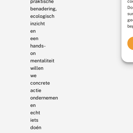
praktische
co
Do
benadering,
su
ecologisch
ge
inzicht
be
en
een
hands-
on
mentaliteit
willen
we
concrete
actie
ondernemen
en
echt
iets
doén