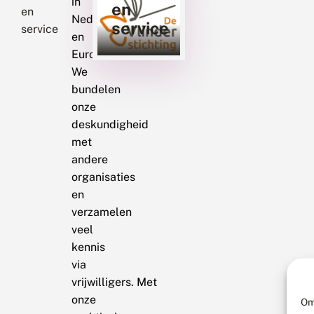
in
en
en
Nederland
service
service
en
Europa.
We
bundelen
onze
deskundigheid
met
andere
organisaties
en
verzamelen
veel
kennis
via
vrijwilligers. Met
onze
Om