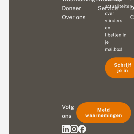
actualiteiten
Doneer
Service
D
over
Over ons
C
vlinders
en
libellen in
je
mailbox!
Schrijf
je in
Volg
Meld
ons
waarnemingen