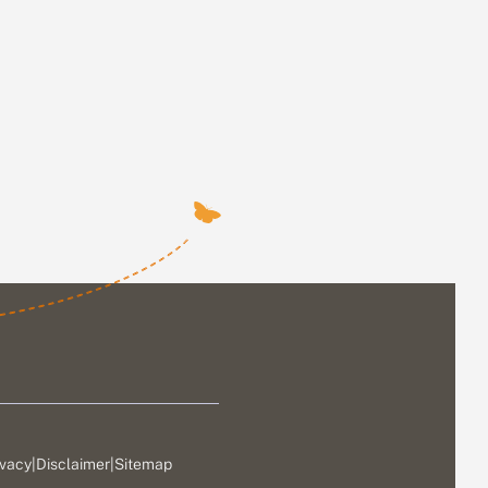
ivacy
|
Disclaimer
|
Sitemap