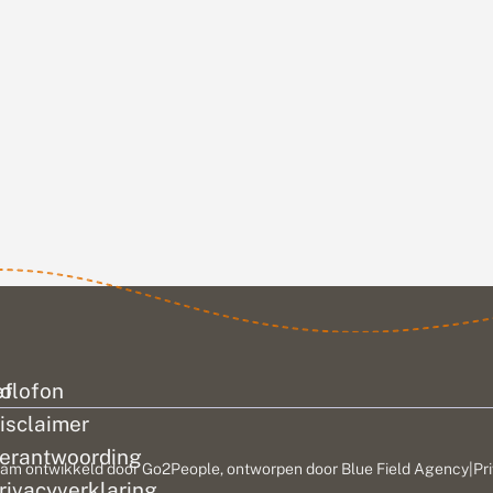
ef
olofon
isclaimer
erantwoording
am ontwikkeld door
Go2People
, ontworpen door
Blue Field Agency
|
Pr
rivacyverklaring