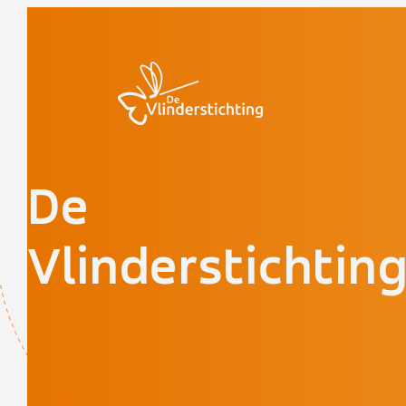
Doorgaan naar inhoud
De
Vlinderstichtin