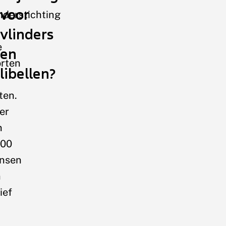
voor
nderstichting
vlinders
e
en
orten
libellen?
ten.
er
n
000
nsen
n
ief