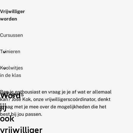
Vrijwilliger
worden
Cursussen
Tuinieren
Koolwitjes
in de klas
Ben je enthousiast en vraag je je af wat er allemaal
Word
jwilligers
kan? José Kok, onze vrijwilligerscoördinator, denkt
n
jij
graag met je mee over de mogelijkheden die het
best bij jou passen.
ook
vrijwilliger