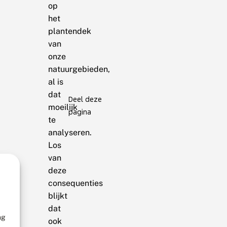
op
het
plantendek
van
onze
natuurgebieden,
al is
dat
Deel deze
moeilijk
pagina
te
analyseren.
Los
van
deze
consequenties
blijkt
dat
ng
ook