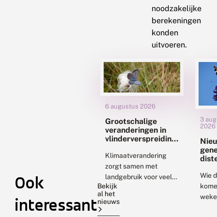
noodzakelijke
berekeningen
konden
uitvoeren.
6 augustus 2026
3 aug
Grootschalige
2026
veranderingen in
vlinderverspreiding
Nie
met
gene
klimaatverandering:
Klimaatverandering
dist
uitdagingen voor
zorgt samen met
staa
natuurbescherming
uitv
Wie 
Ook
landgebruik voor veel
Bekijk
kome
veranderingen in
al het
weke
biodiversiteit. Twee
interessant
nieuws
gaat,
nieuwe onderzoeken