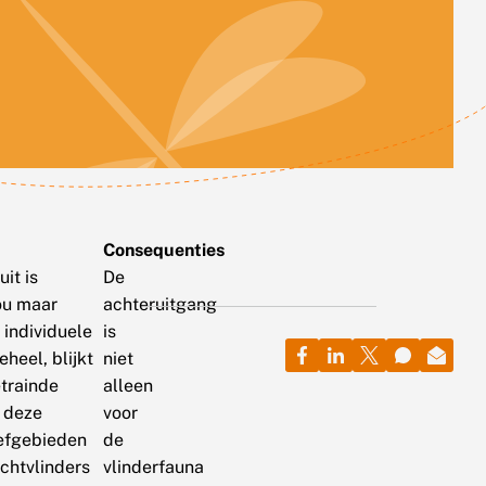
Consequenties
it is
De
ou maar
achteruitgang
 individuele
is
heel, blijkt
niet
etrainde
alleen
 deze
voor
eefgebieden
de
chtvlinders
vlinderfauna