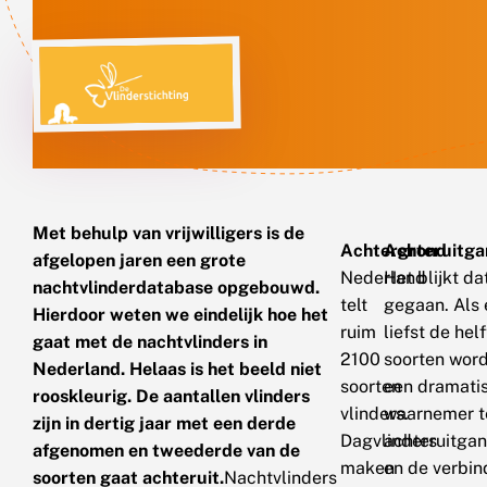
Met behulp van vrijwilligers is de
Achtergrond
Achteruitg
afgelopen jaren een grote
Nederland
Het blijkt d
nachtvlinderdatabase opgebouwd.
telt
gegaan. Als 
Hierdoor weten we eindelijk hoe het
ruim
liefst de hel
gaat met de nachtvlinders in
2100
soorten word
Nederland. Helaas is het beeld niet
soorten
een dramatis
rooskleurig. De aantallen vlinders
vlinders.
waarnemer te
zijn in dertig jaar met een derde
Dagvlinders
achteruitgan
afgenomen en tweederde van de
maken
en de verbin
soorten gaat achteruit.
Nachtvlinders