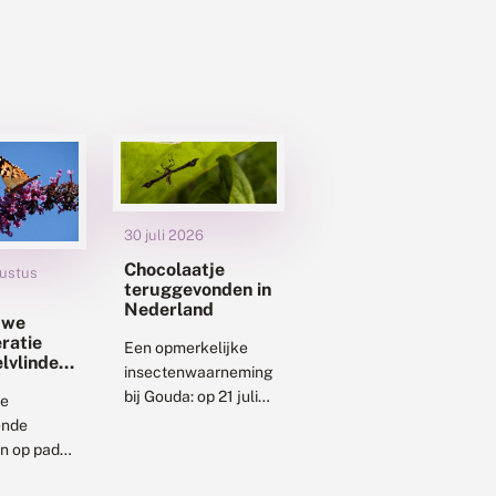
30 juli 2026
Chocolaatje
ustus
teruggevonden in
Nederland
uwe
ratie
Een opmerkelijke
elvlinders
insectenwaarneming
t op
bij Gouda: op 21 juli
liegen
de
2026 werd aan de
nde
oever van het
n op pad
Gouwekanaal het
 maakt
chocolaatje