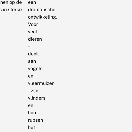
nnen op de
een
 in sterke
dramatische
ontwikkeling.
Voor
veel
dieren
–
denk
aan
vogels
en
vleermuizen
– zijn
vlinders
en
hun
rupsen
het