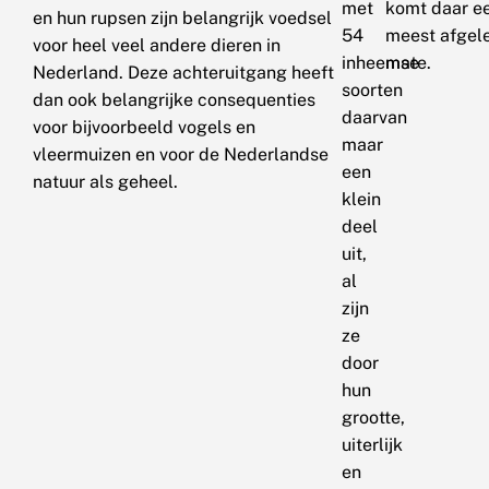
met
komt daar ee
en hun rupsen zijn belangrijk voedsel
54
meest afgele
voor heel veel andere dieren in
inheemse
mate.
Nederland. Deze achteruitgang heeft
soorten
dan ook belangrijke consequenties
daarvan
voor bijvoorbeeld vogels en
maar
vleermuizen en voor de Nederlandse
een
natuur als geheel.
klein
deel
uit,
al
zijn
ze
door
hun
grootte,
uiterlijk
en