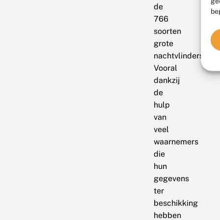
ge
de
be
766
soorten
grote
nachtvlinders.
Vooral
dankzij
de
hulp
van
veel
waarnemers
die
hun
gegevens
ter
beschikking
hebben