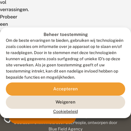
vol
verrassingen.
Probeer
een
andere
Beheer toestemming
zoekterm!
Om de beste ervaringen te bieden, gebruiken wij technologieën
zoals cookies om informatie over je apparaat op te slaan en/of
te raadplegen. Door in te stemmen met deze technologieën
kunnen wij gegevens zoals surfgedrag of unieke ID's op deze
site verwerken. Als je geen toestemming geeft of uw
toestemming intrekt, kan dit een nadelige invloed hebben op
bepaalde functies en mogelijkheden.
Accepteren
Weigeren
Cookiebeleid
Meld waarnemingen
© 2026 Vlinderstichting
Duurzaam ontwikkeld door
Go2People
, ontworpen door
Blue Field Agency