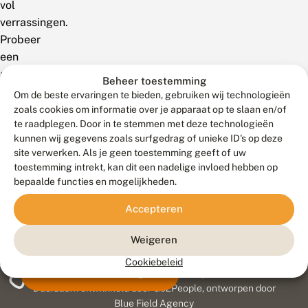
vol
verrassingen.
Probeer
een
andere
Beheer toestemming
zoekterm!
Om de beste ervaringen te bieden, gebruiken wij technologieën
zoals cookies om informatie over je apparaat op te slaan en/of
te raadplegen. Door in te stemmen met deze technologieën
kunnen wij gegevens zoals surfgedrag of unieke ID's op deze
site verwerken. Als je geen toestemming geeft of uw
toestemming intrekt, kan dit een nadelige invloed hebben op
bepaalde functies en mogelijkheden.
Accepteren
Weigeren
Cookiebeleid
Meld waarnemingen
© 2026 Vlinderstichting
Duurzaam ontwikkeld door
Go2People
, ontworpen door
Blue Field Agency