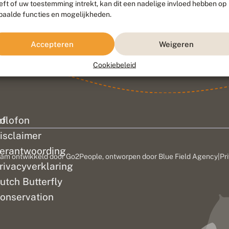
eft of uw toestemming intrekt, kan dit een nadelige invloed hebben op
paalde functies en mogelijkheden.
Accepteren
Weigeren
Cookiebeleid
ef
olofon
isclaimer
erantwoording
am ontwikkeld door
Go2People
, ontworpen door
Blue Field Agency
|
Pr
rivacyverklaring
utch Butterfly
onservation