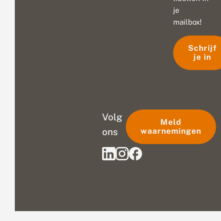
je
mailbox!
Schrijf
je in
Volg
Meld
ons
waarnemingen