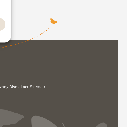
ivacy
|
Disclaimer
|
Sitemap