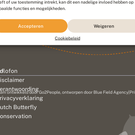
eft of uw toestemming intrekt, kan dit een nadelige invloed hebben op
paalde functies en mogelijkheden.
Accepteren
Weigeren
Cookiebeleid
ef
olofon
isclaimer
erantwoording
am ontwikkeld door
Go2People
, ontworpen door
Blue Field Agency
|
Pr
rivacyverklaring
utch Butterfly
onservation