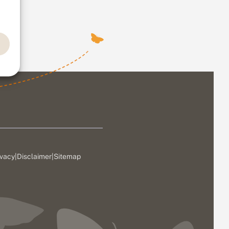
ivacy
|
Disclaimer
|
Sitemap