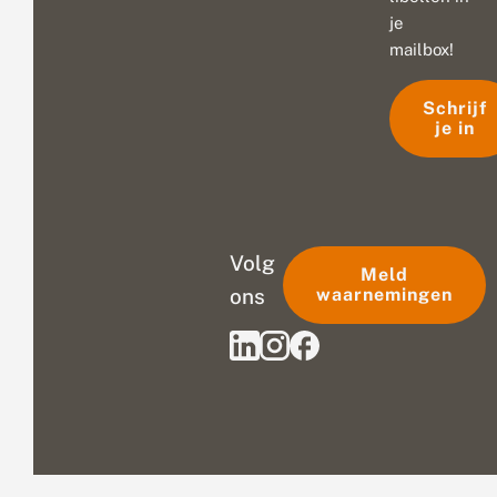
je
mailbox!
Schrijf
je in
Volg
Meld
ons
waarnemingen