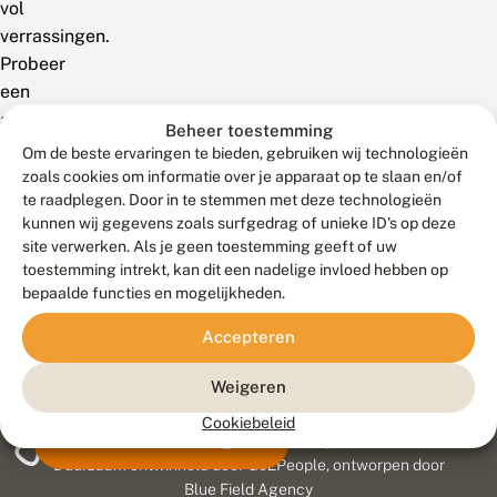
vol
verrassingen.
Probeer
een
andere
Beheer toestemming
zoekterm!
Om de beste ervaringen te bieden, gebruiken wij technologieën
zoals cookies om informatie over je apparaat op te slaan en/of
te raadplegen. Door in te stemmen met deze technologieën
kunnen wij gegevens zoals surfgedrag of unieke ID's op deze
site verwerken. Als je geen toestemming geeft of uw
toestemming intrekt, kan dit een nadelige invloed hebben op
bepaalde functies en mogelijkheden.
Accepteren
Weigeren
Cookiebeleid
Meld waarnemingen
© 2026 Vlinderstichting
Duurzaam ontwikkeld door
Go2People
, ontworpen door
Blue Field Agency