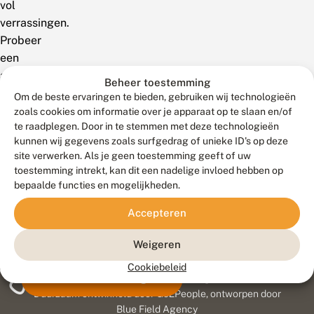
vol
verrassingen.
Probeer
een
andere
Beheer toestemming
zoekterm!
Om de beste ervaringen te bieden, gebruiken wij technologieën
zoals cookies om informatie over je apparaat op te slaan en/of
te raadplegen. Door in te stemmen met deze technologieën
kunnen wij gegevens zoals surfgedrag of unieke ID's op deze
site verwerken. Als je geen toestemming geeft of uw
toestemming intrekt, kan dit een nadelige invloed hebben op
bepaalde functies en mogelijkheden.
Accepteren
Weigeren
Cookiebeleid
Meld waarnemingen
© 2026 Vlinderstichting
Duurzaam ontwikkeld door
Go2People
, ontworpen door
Blue Field Agency