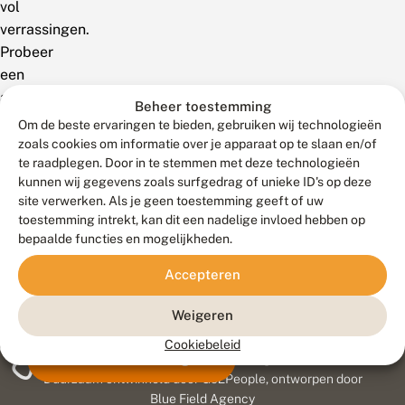
vol
verrassingen.
Probeer
een
andere
Beheer toestemming
zoekterm!
Om de beste ervaringen te bieden, gebruiken wij technologieën
zoals cookies om informatie over je apparaat op te slaan en/of
te raadplegen. Door in te stemmen met deze technologieën
kunnen wij gegevens zoals surfgedrag of unieke ID's op deze
site verwerken. Als je geen toestemming geeft of uw
toestemming intrekt, kan dit een nadelige invloed hebben op
bepaalde functies en mogelijkheden.
Accepteren
Weigeren
Cookiebeleid
Meld waarnemingen
© 2026 Vlinderstichting
Duurzaam ontwikkeld door
Go2People
, ontworpen door
Blue Field Agency