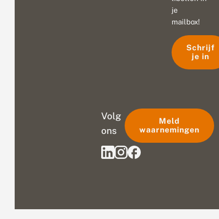
je
mailbox!
Schrijf
je in
Volg
Meld
ons
waarnemingen