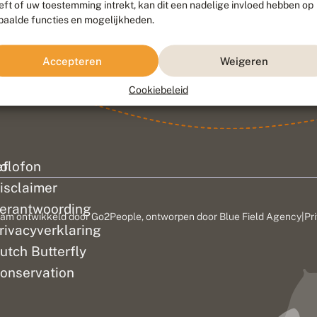
eft of uw toestemming intrekt, kan dit een nadelige invloed hebben op
paalde functies en mogelijkheden.
Accepteren
Weigeren
Cookiebeleid
ef
olofon
isclaimer
erantwoording
am ontwikkeld door
Go2People
, ontworpen door
Blue Field Agency
|
Pr
rivacyverklaring
utch Butterfly
onservation