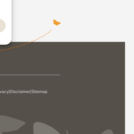
ivacy
|
Disclaimer
|
Sitemap