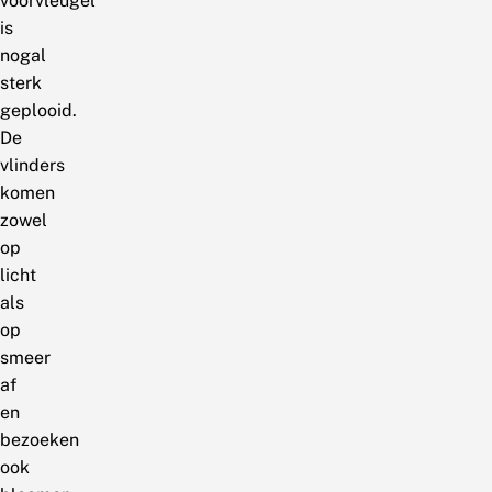
voorvleugel
is
nogal
sterk
geplooid.
De
vlinders
komen
zowel
op
licht
als
op
smeer
af
en
bezoeken
ook