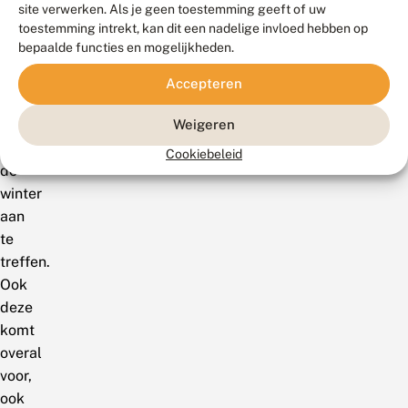
site verwerken. Als je geen toestemming geeft of uw
hele
toestemming intrekt, kan dit een nadelige invloed hebben op
jaar
bepaalde functies en mogelijkheden.
door,
dus
Accepteren
ook
midden
Weigeren
in
Cookiebeleid
de
winter
aan
te
treffen.
Ook
deze
komt
overal
voor,
ook