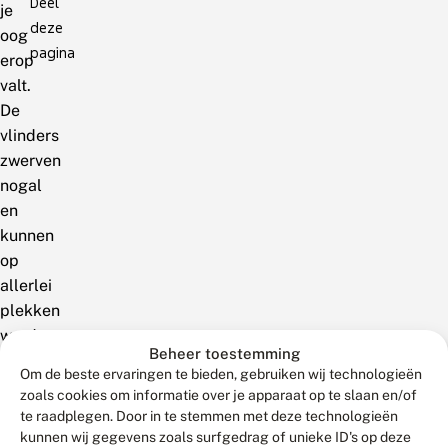
Deel
je
deze
oog
pagina
erop
valt.
De
vlinders
zwerven
nogal
en
kunnen
op
allerlei
plekken
worden
Beheer toestemming
gezien.De
Om de beste ervaringen te bieden, gebruiken wij technologieën
rups
zoals cookies om informatie over je apparaat op te slaan en/of
is
te raadplegen. Door in te stemmen met deze technologieën
het
kunnen wij gegevens zoals surfgedrag of unieke ID's op deze