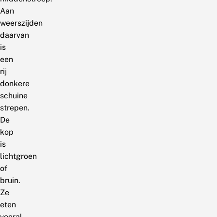
Aan
weerszijden
daarvan
is
een
rij
donkere
schuine
strepen.
De
kop
is
lichtgroen
of
bruin.
Ze
eten
vooral