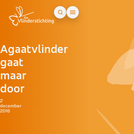
Doorgaan naar inhoud
Agaatvlinder
gaat
maar
door
2
december
2016