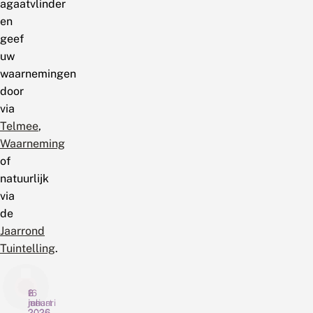
agaatvlinder
en
geef
uw
waarnemingen
door
via
Telmee
,
Waarneming
of
natuurlijk
via
de
Jaarrond
Tuintelling
.
16
2
6
juli
maart
januari
2026
2026
2025