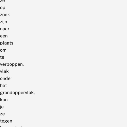
ze
op
zoek
zijn
naar
een
plaats
om
te
verpoppen,
vlak
onder
het
grondoppervlak,
kun
je
ze
tegen