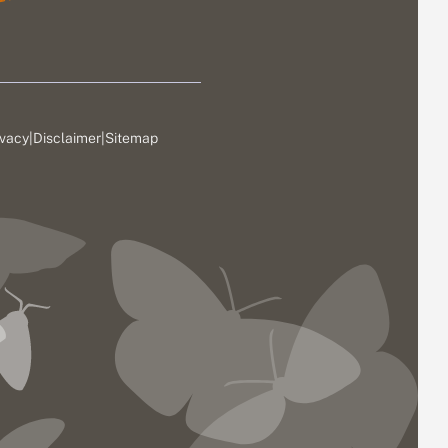
ivacy
|
Disclaimer
|
Sitemap