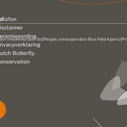
ef
olofon
isclaimer
erantwoording
am ontwikkeld door
Go2People
, ontworpen door
Blue Field Agency
|
Pr
rivacyverklaring
utch Butterfly
onservation