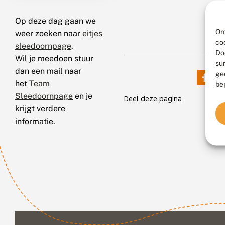
Op deze dag gaan we
Om
weer zoeken naar
eitjes
co
sleedoornpage
.
Do
Wil je meedoen stuur
su
dan een mail naar
ge
het
Team
be
Sleedoornpage
en je
Deel deze pagina
krijgt verdere
informatie.