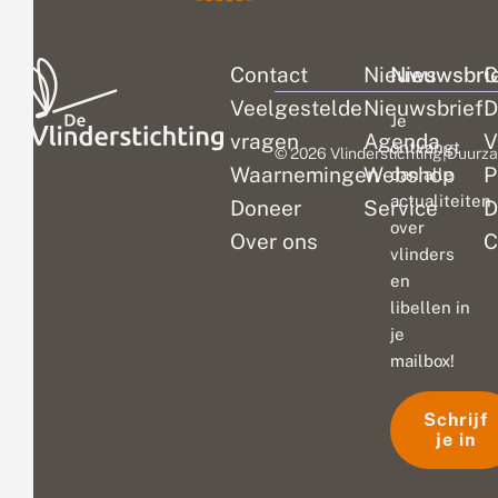
Contact
Nieuws
Nieuwsbri
C
Veelgestelde
Nieuwsbrief
D
Je
vragen
Agenda
V
ontvangt
© 2026 Vlinderstichting
|
Duurza
Waarnemingen
Webshop
P
dan alle
actualiteiten
Doneer
Service
D
over
Over ons
C
vlinders
en
libellen in
je
mailbox!
Schrijf
je in