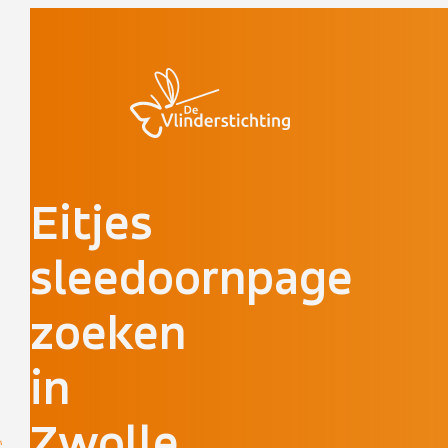
Doorgaan naar inhoud
Eitjes
sleedoornpage
zoeken
in
Zwolle