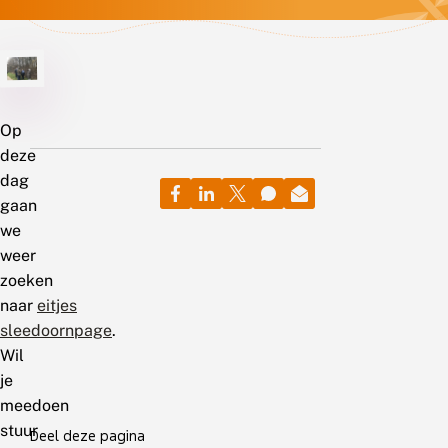
Op
deze
dag
gaan
we
weer
zoeken
naar
eitjes
sleedoornpage
.
Wil
je
meedoen
stuur
Deel deze pagina