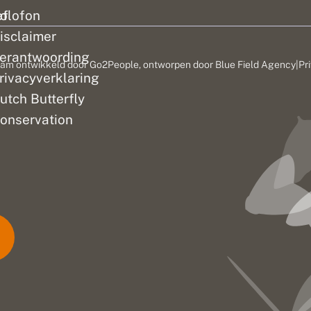
ef
olofon
isclaimer
erantwoording
am ontwikkeld door
Go2People
, ontworpen door
Blue Field Agency
|
Pr
rivacyverklaring
utch Butterfly
onservation