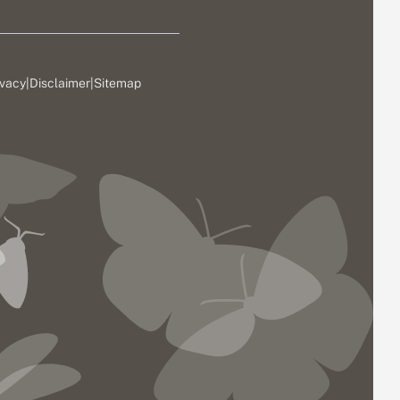
ivacy
|
Disclaimer
|
Sitemap