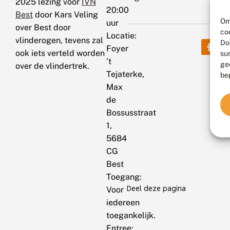
2025 lezing voor
IVN
20:00
Best
door Kars Veling
Om
uur
over Best door
co
Locatie:
vlinderogen, tevens zal
Do
Foyer
ook iets verteld worden
su
’t
ge
over de vlindertrek.
Tejaterke,
be
Max
de
Bossusstraat
1,
5684
CG
Best
Toegang:
Deel deze pagina
Voor
iedereen
toegankelijk.
Entree: