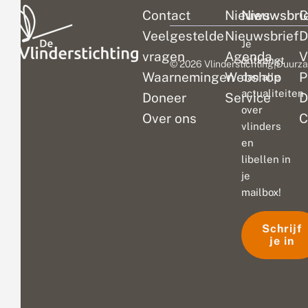
Contact
Nieuws
Nieuwsbri
C
Veelgestelde
Nieuwsbrief
D
Je
vragen
Agenda
V
ontvangt
© 2026 Vlinderstichting
|
Duurza
Waarnemingen
Webshop
P
dan alle
actualiteiten
Doneer
Service
D
over
Over ons
C
vlinders
en
libellen in
je
mailbox!
Schrijf
je in