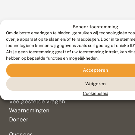
Beheer toestemming
Om de beste ervaringen te bieden, gebruiken wij technologieën zoa
over je apparaat op te slaan en/of te raadplegen. Door in te stem
technologieën kunnen wij gegevens zoals surfgedrag of unieke ID'
Als je geen toestemming geeft of uw toestemming intrekt, kan dit 
hebben op bepaalde functies en mogelijkheden.
Meld waarnemingen
© 2026 Vlinderstichting
Accepteren
Duurzaam ontwikkeld door
Go2People
, ontworpen door
Blue Field Agency
Weigeren
Privacy
Contact
Disclaimer
Cookiebeleid
Sitemap
Veelgestelde vragen
Waarnemingen
Doneer
Over ons