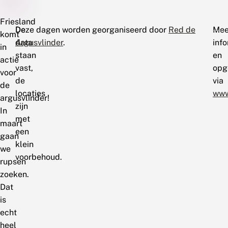
Friesland
De
Deze dagen worden georganiseerd door
Red de
Mee
komt
data
Argusvlinder
.
inf
in
staan
en
actie
vast,
opg
voor
de
via
de
locaties
www
argusvlinder!
zijn
In
met
maart
een
gaan
klein
we
voorbehoud.
rupsen
zoeken.
Dat
is
echt
heel