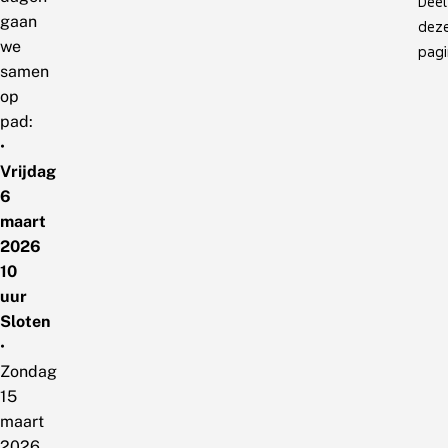
Deel
gaan
dez
we
pagi
samen
op
pad:
•
Vrijdag
6
maart
2026
10
uur
Sloten
•
Zondag
15
maart
2026