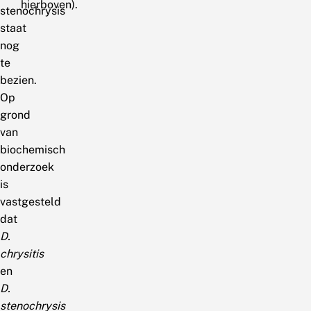
hierboven).
stenochrysis
staat
nog
te
bezien.
Op
grond
van
biochemisch
onderzoek
is
vastgesteld
dat
D.
chrysitis
en
D.
stenochrysis