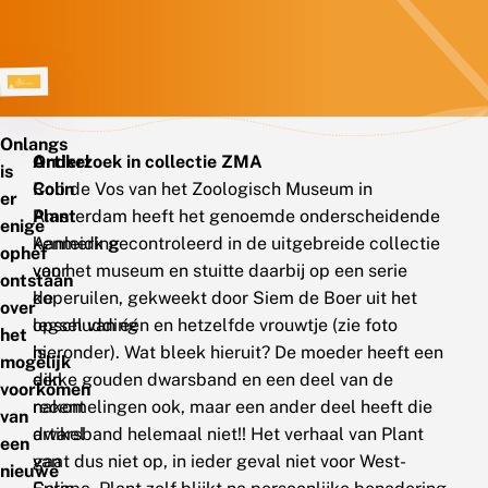
Onlangs
Artikel
Onderzoek in collectie ZMA
is
Colin
Rob de Vos van het Zoologisch Museum in
er
Plant
Amsterdam heeft het genoemde onderscheidende
enige
Aanleiding
kenmerk gecontroleerd in de uitgebreide collectie
ophef
voor
van het museum en stuitte daarbij op een serie
ontstaan
de
koperuilen, gekweekt door Siem de Boer uit het
over
opschudding
legsel van één en hetzelfde vrouwtje (zie foto
het
is
hieronder). Wat bleek hieruit? De moeder heeft een
mogelijk
een
dikke gouden dwarsband en een deel van de
voorkomen
recent
nakomelingen ook, maar een ander deel heeft die
van
artikel
dwarsband helemaal niet!! Het verhaal van Plant
een
van
gaat dus niet op, in ieder geval niet voor West-
nieuwe