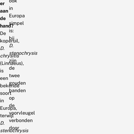
ook
er
in
aan
Europa
de
simpel
hand?
is:
De
bij
koperuil,
D.
D.
stenochrysis
chrysitis
zijn
(Linnaeus),
de
is
twee
een
gouden
bekende
banden
soort
op
in
de
Europa,
voorvleugel
terwijl
verbonden
D.
door
stenochrysis