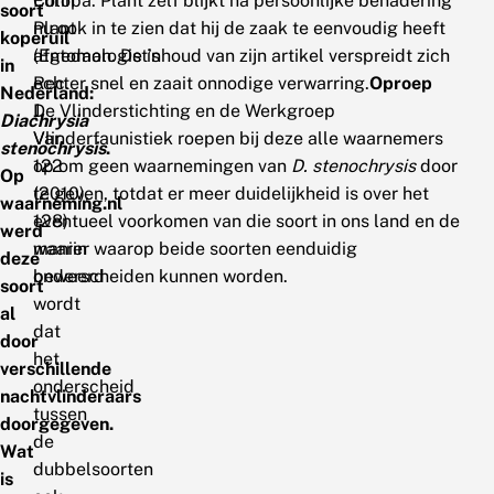
Colin
Europa. Plant zelf blijkt na persoonlijke benadering
soort
Plant
nu ook in te zien dat hij de zaak te eenvoudig heeft
koperuil
(Entomologist’s
afgedaan. De inhoud van zijn artikel verspreidt zich
in
Rec.
echter snel en zaait onnodige verwarring.
Oproep
Nederland:
J.
De Vlinderstichting en de Werkgroep
Diachrysia
Var.
Vlinderfaunistiek roepen bij deze alle waarnemers
stenochrysis
.
122
op om geen waarnemingen van
D. stenochrysis
door
Op
(2010),
te geven, totdat er meer duidelijkheid is over het
waarneming.nl
128)
eventueel voorkomen van die soort in ons land en de
werd
waarin
manier waarop beide soorten eenduidig
deze
beweerd
onderscheiden kunnen worden.
soort
wordt
al
dat
door
het
verschillende
onderscheid
nachtvlinderaars
tussen
doorgegeven.
de
Wat
dubbelsoorten
is