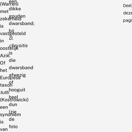
een
(Warren)
Deel
dikke
met
dez
gouden
zekerheid
pagi
dwarsband;
is
bij
vastgesteld
D.
in
chrysitis
oostelijk
is
Azië.
die
Of
dwarsband
het
afwezig
Europese
of
taxon
hooguit
tutti
heel
(Kostrowicki)
dun
een
(zie
synoniem
de
is
foto
van