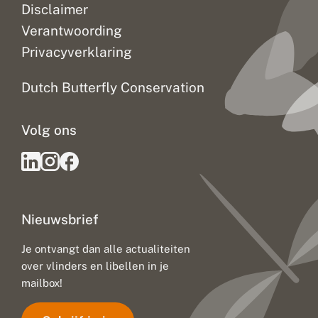
t
Disclaimer
k
l
Verantwoording
i
Privacyverklaring
m
a
a
Dutch Butterfly Conservation
t
v
e
Volg ons
r
a
n
d
e
r
i
Nieuwsbrief
n
g
:
Je ontvangt dan alle actualiteiten
u
over vlinders en libellen in je
i
t
mailbox!
d
a