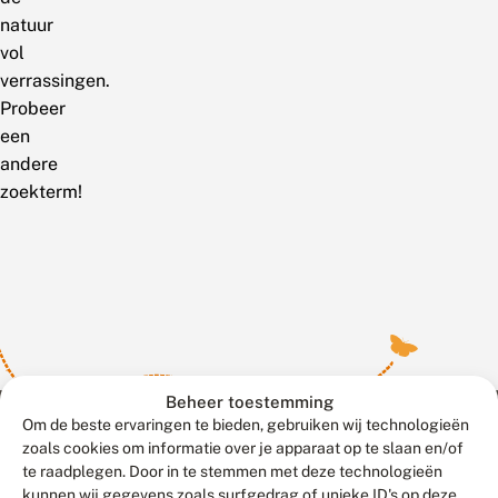
natuur
vol
verrassingen.
Probeer
een
andere
zoekterm!
Beheer toestemming
Om de beste ervaringen te bieden, gebruiken wij technologieën
zoals cookies om informatie over je apparaat op te slaan en/of
te raadplegen. Door in te stemmen met deze technologieën
Meld waarnemingen
© 2026 Vlinderstichting
kunnen wij gegevens zoals surfgedrag of unieke ID's op deze