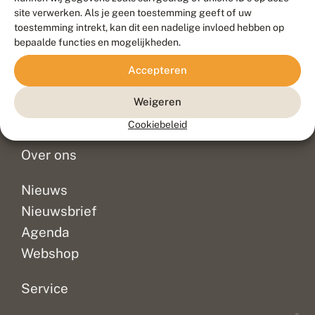
Duurzaam ontwikkeld door
Go2People
, ontworpen door
site verwerken. Als je geen toestemming geeft of uw
Blue Field Agency
toestemming intrekt, kan dit een nadelige invloed hebben op
Privacy
bepaalde functies en mogelijkheden.
Contact
Disclaimer
Accepteren
Sitemap
Veelgestelde vragen
Waarnemingen
Weigeren
Doneer
Cookiebeleid
Over ons
Nieuws
Nieuwsbrief
Agenda
Webshop
Service