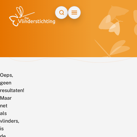
Doorgaan naar inhoud
Oeps,
geen
resultaten!
Maar
net
als
vlinders,
is
de