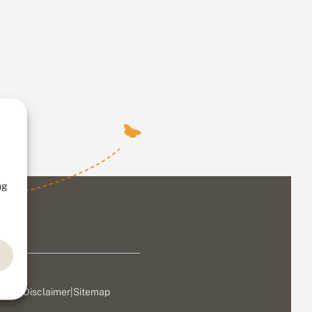
ng
ivacy
|
Disclaimer
|
Sitemap