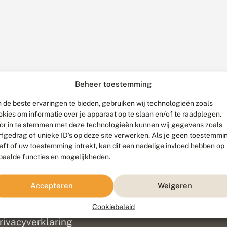
Beheer toestemming
 de beste ervaringen te bieden, gebruiken wij technologieën zoals
okies om informatie over je apparaat op te slaan en/of te raadplegen.
or in te stemmen met deze technologieën kunnen wij gegevens zoals
rfgedrag of unieke ID's op deze site verwerken. Als je geen toestemmi
eft of uw toestemming intrekt, kan dit een nadelige invloed hebben op
paalde functies en mogelijkheden.
ef
olofon
Accepteren
Weigeren
isclaimer
erantwoording
Cookiebeleid
am ontwikkeld door
Go2People
, ontworpen door
Blue Field Agency
|
Pr
rivacyverklaring