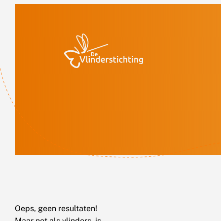
Doorgaan naar inhoud
Oeps, geen resultaten!
Maar net als vlinders, is