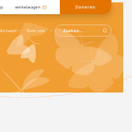
Doneren
op
winkelwagen
Actueel
Over ons