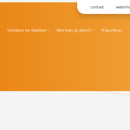
contact
websh
Vlinders en libellen
Wat kan jij doen?
Kleurkeur