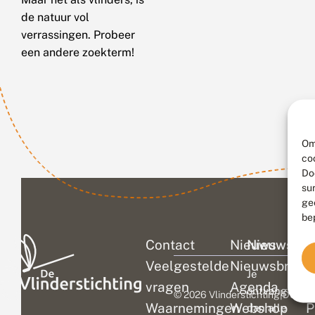
de natuur vol
verrassingen. Probeer
een andere zoekterm!
Om
co
Do
su
ge
be
Contact
Nieuws
Nieuwsbri
C
Veelgestelde
Nieuwsbrief
D
Je
vragen
Agenda
V
ontvangt
© 2026 Vlinderstichting
|
Duurza
Waarnemingen
Webshop
P
dan alle