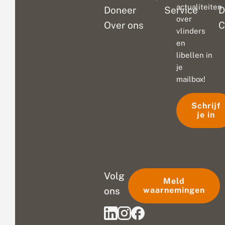
actualiteiten
Doneer
Service
D
over
Over ons
C
vlinders
en
libellen in
je
mailbox!
Schrijf
je in
Volg
Meld
ons
waarnemingen