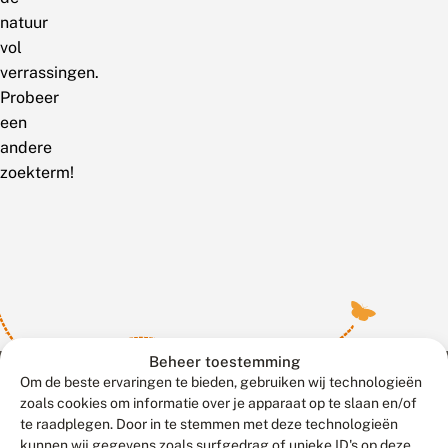
natuur
vol
verrassingen.
Probeer
een
andere
zoekterm!
Beheer toestemming
Om de beste ervaringen te bieden, gebruiken wij technologieën
zoals cookies om informatie over je apparaat op te slaan en/of
te raadplegen. Door in te stemmen met deze technologieën
Meld waarnemingen
© 2026 Vlinderstichting
kunnen wij gegevens zoals surfgedrag of unieke ID's op deze