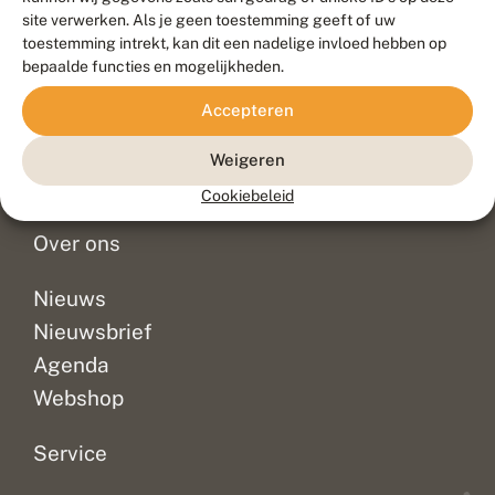
Duurzaam ontwikkeld door
Go2People
, ontworpen door
site verwerken. Als je geen toestemming geeft of uw
Blue Field Agency
toestemming intrekt, kan dit een nadelige invloed hebben op
Privacy
bepaalde functies en mogelijkheden.
Contact
Disclaimer
Accepteren
Sitemap
Veelgestelde vragen
Waarnemingen
Weigeren
Doneer
Cookiebeleid
Over ons
Nieuws
Nieuwsbrief
Agenda
Webshop
Service