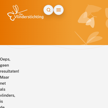
Doorgaan naar inhoud
Oeps,
geen
resultaten!
Maar
net
als
vlinders,
is
de