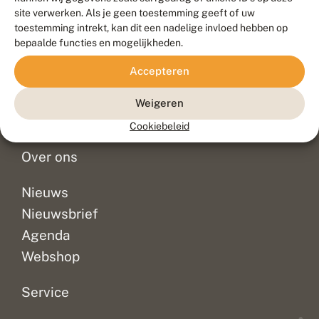
Duurzaam ontwikkeld door
Go2People
, ontworpen door
site verwerken. Als je geen toestemming geeft of uw
Blue Field Agency
toestemming intrekt, kan dit een nadelige invloed hebben op
Privacy
bepaalde functies en mogelijkheden.
Contact
Disclaimer
Accepteren
Sitemap
Veelgestelde vragen
Waarnemingen
Weigeren
Doneer
Cookiebeleid
Over ons
Nieuws
Nieuwsbrief
Agenda
Webshop
Service