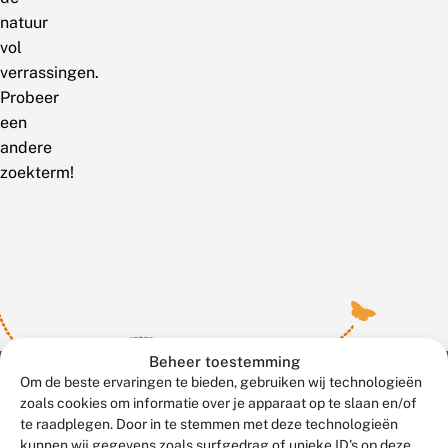
natuur
vol
verrassingen.
Probeer
een
andere
zoekterm!
Beheer toestemming
Om de beste ervaringen te bieden, gebruiken wij technologieën
zoals cookies om informatie over je apparaat op te slaan en/of
te raadplegen. Door in te stemmen met deze technologieën
Meld waarnemingen
© 2026 Vlinderstichting
kunnen wij gegevens zoals surfgedrag of unieke ID's op deze