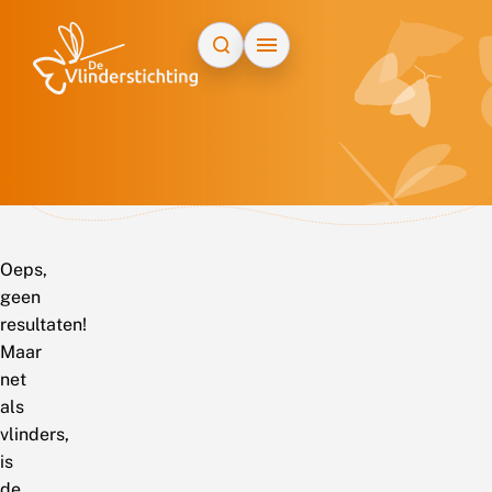
Doorgaan naar inhoud
Oeps,
geen
resultaten!
Maar
net
als
vlinders,
is
de