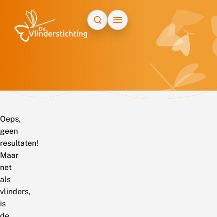
Doorgaan naar inhoud
Oeps,
geen
resultaten!
Maar
net
als
vlinders,
is
de