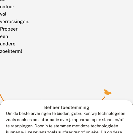
natuur
vol
verrassingen.
Probeer
een
andere
zoekterm!
Beheer toestemming
Om de beste ervaringen te bieden, gebruiken wij technologieën
zoals cookies om informatie over je apparaat op te slaan en/of
te raadplegen. Door in te stemmen met deze technologieën
Meld waarnemingen
© 2026 Vlinderstichting
kunnen wij gegevens zoals surfgedrag of unieke ID's op deze