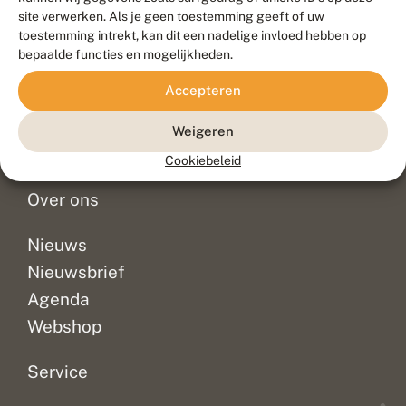
Duurzaam ontwikkeld door
Go2People
, ontworpen door
site verwerken. Als je geen toestemming geeft of uw
Blue Field Agency
toestemming intrekt, kan dit een nadelige invloed hebben op
Privacy
bepaalde functies en mogelijkheden.
Contact
Disclaimer
Accepteren
Sitemap
Veelgestelde vragen
Waarnemingen
Weigeren
Doneer
Cookiebeleid
Over ons
Nieuws
Nieuwsbrief
Agenda
Webshop
Service