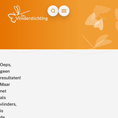
Doorgaan naar inhoud
Oeps,
geen
resultaten!
Maar
net
als
vlinders,
is
de