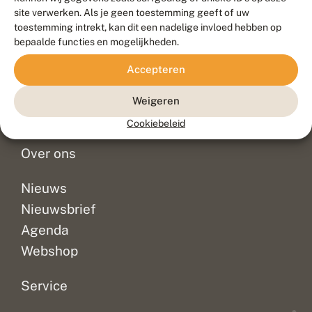
Duurzaam ontwikkeld door
Go2People
, ontworpen door
site verwerken. Als je geen toestemming geeft of uw
Blue Field Agency
toestemming intrekt, kan dit een nadelige invloed hebben op
Privacy
bepaalde functies en mogelijkheden.
Contact
Disclaimer
Accepteren
Sitemap
Veelgestelde vragen
Waarnemingen
Weigeren
Doneer
Cookiebeleid
Over ons
Nieuws
Nieuwsbrief
Agenda
Webshop
Service