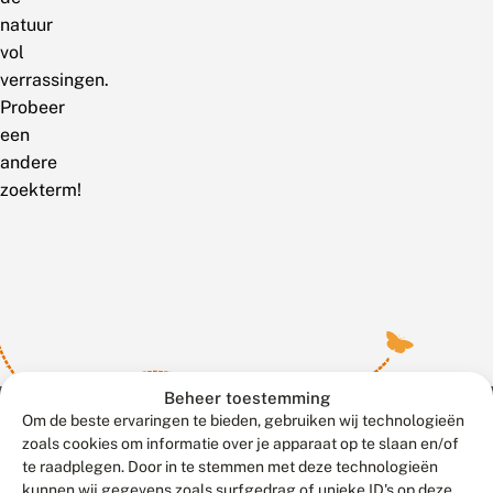
natuur
vol
verrassingen.
Probeer
een
andere
zoekterm!
Beheer toestemming
Om de beste ervaringen te bieden, gebruiken wij technologieën
zoals cookies om informatie over je apparaat op te slaan en/of
te raadplegen. Door in te stemmen met deze technologieën
Meld waarnemingen
© 2026 Vlinderstichting
kunnen wij gegevens zoals surfgedrag of unieke ID's op deze