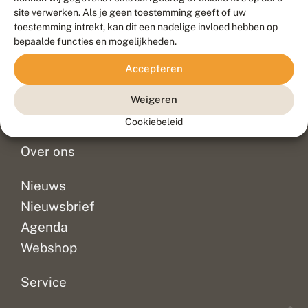
Duurzaam ontwikkeld door
Go2People
, ontworpen door
site verwerken. Als je geen toestemming geeft of uw
Blue Field Agency
toestemming intrekt, kan dit een nadelige invloed hebben op
Privacy
bepaalde functies en mogelijkheden.
Contact
Disclaimer
Accepteren
Sitemap
Veelgestelde vragen
Waarnemingen
Weigeren
Doneer
Cookiebeleid
Over ons
Nieuws
Nieuwsbrief
Agenda
Webshop
Service