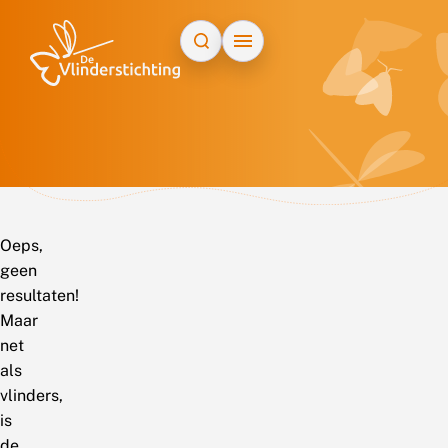
Doorgaan naar inhoud
Oeps,
geen
resultaten!
Maar
net
als
vlinders,
is
de