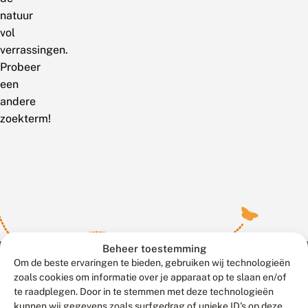
natuur
vol
verrassingen.
Probeer
een
andere
zoekterm!
Beheer toestemming
Om de beste ervaringen te bieden, gebruiken wij technologieën
zoals cookies om informatie over je apparaat op te slaan en/of
te raadplegen. Door in te stemmen met deze technologieën
Meld waarnemingen
© 2026 Vlinderstichting
kunnen wij gegevens zoals surfgedrag of unieke ID's op deze