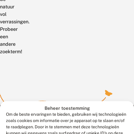
natuur
vol
verrassingen.
Probeer
een
andere
zoekterm!
Beheer toestemming
Om de beste ervaringen te bieden, gebruiken wij technologieën
zoals cookies om informatie over je apparaat op te slaan en/of
te raadplegen. Door in te stemmen met deze technologieën
Meld waarnemingen
© 2026 Vlinderstichting
kunnen wij gegevens zoals surfgedrag of unieke ID's op deze