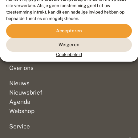
Duurzaam ontwikkeld door
Go2People
, ontworpen door
site verwerken. Als je geen toestemming geeft of uw
Blue Field Agency
toestemming intrekt, kan dit een nadelige invloed hebben op
Privacy
bepaalde functies en mogelijkheden.
Contact
Disclaimer
Accepteren
Sitemap
Veelgestelde vragen
Waarnemingen
Weigeren
Doneer
Cookiebeleid
Over ons
Nieuws
Nieuwsbrief
Agenda
Webshop
Service