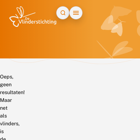
Doorgaan naar inhoud
Oeps,
geen
resultaten!
Maar
net
als
vlinders,
is
de