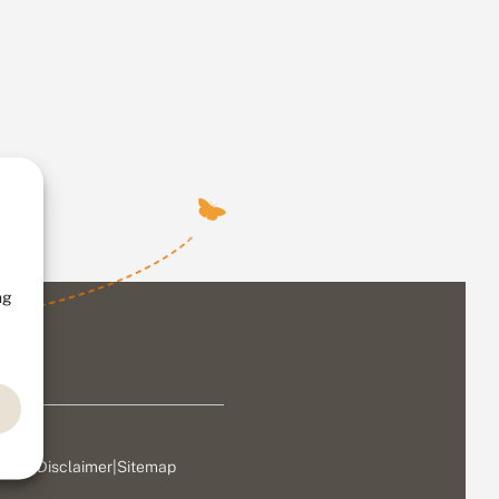
ng
ivacy
|
Disclaimer
|
Sitemap