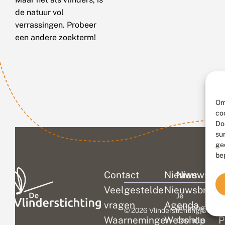
de natuur vol
verrassingen. Probeer
een andere zoekterm!
Om
co
Do
su
ge
be
Contact
Nieuws
Nieuwsbri
C
Veelgestelde
Nieuwsbrief
D
Je
vragen
Agenda
V
ontvangt
© 2026 Vlinderstichting
|
Duurza
Waarnemingen
Webshop
P
dan alle