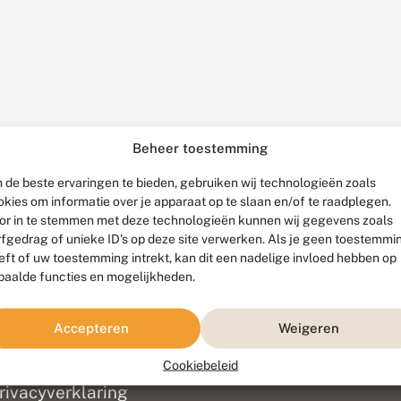
Beheer toestemming
 de beste ervaringen te bieden, gebruiken wij technologieën zoals
okies om informatie over je apparaat op te slaan en/of te raadplegen.
or in te stemmen met deze technologieën kunnen wij gegevens zoals
rfgedrag of unieke ID's op deze site verwerken. Als je geen toestemmi
eft of uw toestemming intrekt, kan dit een nadelige invloed hebben op
paalde functies en mogelijkheden.
ef
olofon
Accepteren
Weigeren
isclaimer
erantwoording
Cookiebeleid
am ontwikkeld door
Go2People
, ontworpen door
Blue Field Agency
|
Pr
rivacyverklaring