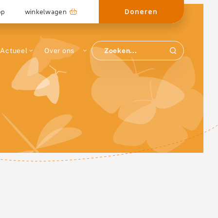
Doneren
op
winkelwagen
Actueel
Over ons