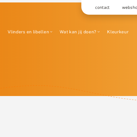
contact
websh
Vlinders en libellen
Wat kan jij doen?
Kleurkeur