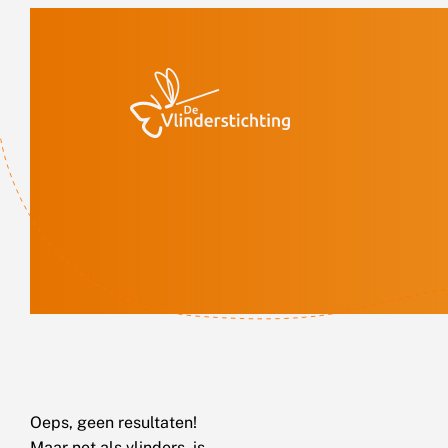
Doorgaan naar inhoud
Oeps, geen resultaten!
Maar net als vlinders, is