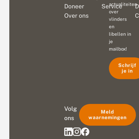
actualiteiten
Doneer
Service
D
over
Over ons
C
vlinders
en
libellen in
je
mailbox!
Schrijf
je in
Volg
Meld
ons
waarnemingen