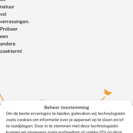
natuur
vol
verrassingen.
Probeer
een
andere
zoekterm!
Beheer toestemming
Om de beste ervaringen te bieden, gebruiken wij technologieën
zoals cookies om informatie over je apparaat op te slaan en/of
te raadplegen. Door in te stemmen met deze technologieën
Meld waarnemingen
© 2026 Vlinderstichting
kunnen wij gegevens zoals surfgedrag of unieke ID's op deze