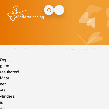
Doorgaan naar inhoud
Oeps,
geen
resultaten!
Maar
net
als
vlinders,
is
de