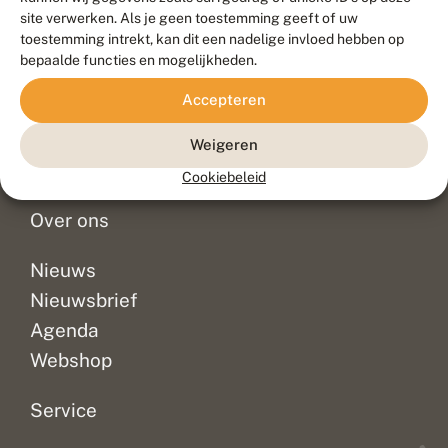
Duurzaam ontwikkeld door
Go2People
, ontworpen door
site verwerken. Als je geen toestemming geeft of uw
Blue Field Agency
toestemming intrekt, kan dit een nadelige invloed hebben op
Privacy
bepaalde functies en mogelijkheden.
Contact
Disclaimer
Accepteren
Sitemap
Veelgestelde vragen
Waarnemingen
Weigeren
Doneer
Cookiebeleid
Over ons
Nieuws
Nieuwsbrief
Agenda
Webshop
Service