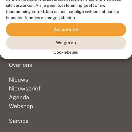
Duurzaam ontwikkeld door
Go2People
, ontworpen door
site verwerken. Als je geen toestemming geeft of uw
Blue Field Agency
toestemming intrekt, kan dit een nadelige invloed hebben op
Privacy
bepaalde functies en mogelijkheden.
Contact
Disclaimer
Accepteren
Sitemap
Veelgestelde vragen
Waarnemingen
Weigeren
Doneer
Cookiebeleid
Over ons
Nieuws
Nieuwsbrief
Agenda
Webshop
Service