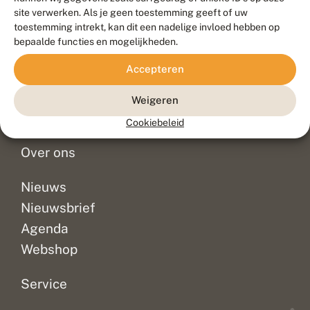
Duurzaam ontwikkeld door
Go2People
, ontworpen door
site verwerken. Als je geen toestemming geeft of uw
Blue Field Agency
toestemming intrekt, kan dit een nadelige invloed hebben op
Privacy
bepaalde functies en mogelijkheden.
Contact
Disclaimer
Accepteren
Sitemap
Veelgestelde vragen
Waarnemingen
Weigeren
Doneer
Cookiebeleid
Over ons
Nieuws
Nieuwsbrief
Agenda
Webshop
Service