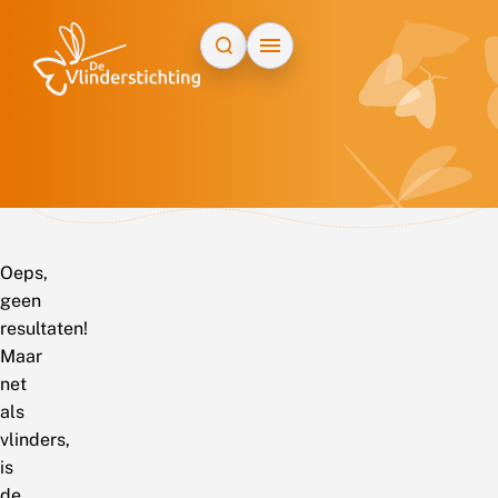
Doorgaan naar inhoud
Oeps,
geen
resultaten!
Maar
net
als
vlinders,
is
de