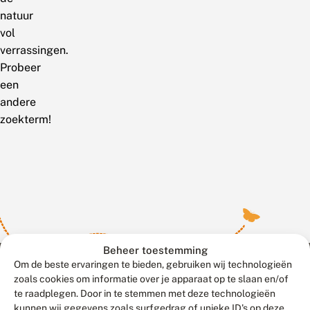
natuur
vol
verrassingen.
Probeer
een
andere
zoekterm!
Beheer toestemming
Om de beste ervaringen te bieden, gebruiken wij technologieën
zoals cookies om informatie over je apparaat op te slaan en/of
te raadplegen. Door in te stemmen met deze technologieën
Meld waarnemingen
© 2026 Vlinderstichting
kunnen wij gegevens zoals surfgedrag of unieke ID's op deze