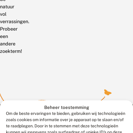
natuur
vol
verrassingen.
Probeer
een
andere
zoekterm!
Beheer toestemming
Om de beste ervaringen te bieden, gebruiken wij technologieën
zoals cookies om informatie over je apparaat op te slaan en/of
te raadplegen. Door in te stemmen met deze technologieën
Meld waarnemingen
© 2026 Vlinderstichting
kunnen wij gegevens zoals surfgedrag of unieke ID's op deze