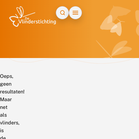
Doorgaan naar inhoud
Oeps,
geen
resultaten!
Maar
net
als
vlinders,
is
de