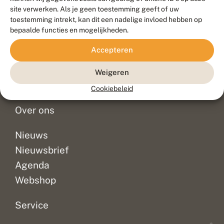
Duurzaam ontwikkeld door
Go2People
, ontworpen door
site verwerken. Als je geen toestemming geeft of uw
Blue Field Agency
toestemming intrekt, kan dit een nadelige invloed hebben op
Privacy
bepaalde functies en mogelijkheden.
Contact
Disclaimer
Accepteren
Sitemap
Veelgestelde vragen
Waarnemingen
Weigeren
Doneer
Cookiebeleid
Over ons
Nieuws
Nieuwsbrief
Agenda
Webshop
Service