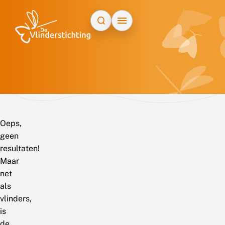
Doorgaan naar inhoud
Oeps,
geen
resultaten!
Maar
net
als
vlinders,
is
de