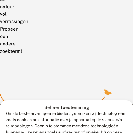
natuur
vol
verrassingen.
Probeer
een
andere
zoekterm!
Beheer toestemming
Om de beste ervaringen te bieden, gebruiken wij technologieën
zoals cookies om informatie over je apparaat op te slaan en/of
te raadplegen. Door in te stemmen met deze technologieën
Meld waarnemingen
© 2026 Vlinderstichting
kunnen wij gegevens zoals surfgedrag of unieke ID's op deze