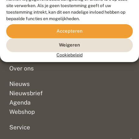
Duurzaam ontwikkeld door
Go2People
, ontworpen door
site verwerken. Als je geen toestemming geeft of uw
Blue Field Agency
toestemming intrekt, kan dit een nadelige invloed hebben op
Privacy
bepaalde functies en mogelijkheden.
Contact
Disclaimer
Accepteren
Sitemap
Veelgestelde vragen
Waarnemingen
Weigeren
Doneer
Cookiebeleid
Over ons
Nieuws
Nieuwsbrief
Agenda
Webshop
Service