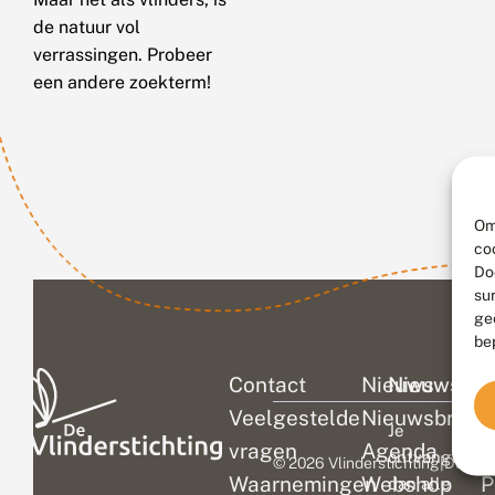
de natuur vol
verrassingen. Probeer
een andere zoekterm!
Om
co
Do
su
ge
be
Contact
Nieuws
Nieuwsbri
C
Veelgestelde
Nieuwsbrief
D
Je
vragen
Agenda
V
ontvangt
© 2026 Vlinderstichting
|
Duurza
Waarnemingen
Webshop
P
dan alle