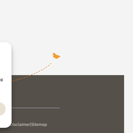
ng
ivacy
|
Disclaimer
|
Sitemap