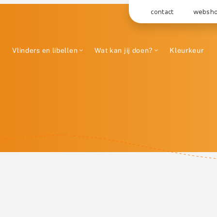
contact
websh
Vlinders en libellen
Wat kan jij doen?
Kleurkeur