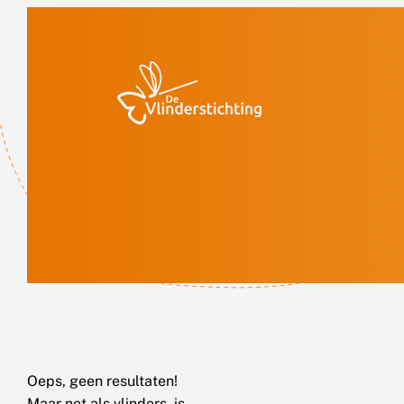
Doorgaan naar inhoud
Oeps, geen resultaten!
Maar net als vlinders, is