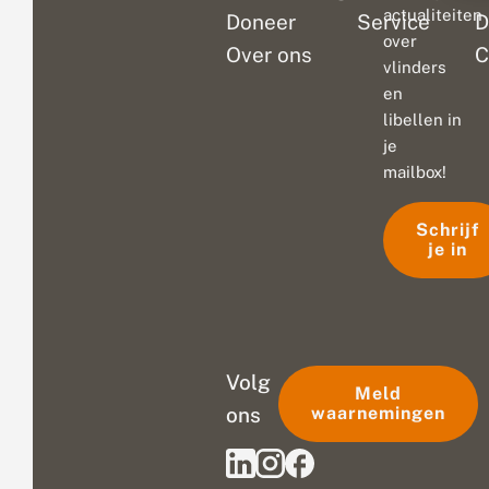
actualiteiten
Doneer
Service
D
over
Over ons
C
vlinders
en
libellen in
je
mailbox!
Schrijf
je in
Volg
Meld
ons
waarnemingen