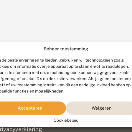
Beheer toestemming
 de beste ervaringen te bieden, gebruiken wij technologieën zoals
okies om informatie over je apparaat op te slaan en/of te raadplegen.
or in te stemmen met deze technologieën kunnen wij gegevens zoals
rfgedrag of unieke ID's op deze site verwerken. Als je geen toestemmi
eft of uw toestemming intrekt, kan dit een nadelige invloed hebben op
paalde functies en mogelijkheden.
ef
olofon
Accepteren
Weigeren
isclaimer
erantwoording
Cookiebeleid
am ontwikkeld door
Go2People
, ontworpen door
Blue Field Agency
|
Pr
rivacyverklaring