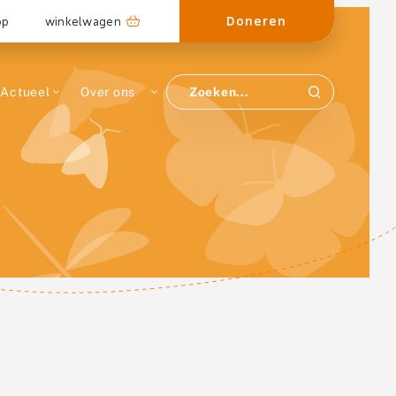
Doneren
op
winkelwagen
Actueel
Over ons