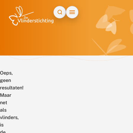
Doorgaan naar inhoud
Oeps,
geen
resultaten!
Maar
net
als
vlinders,
is
de