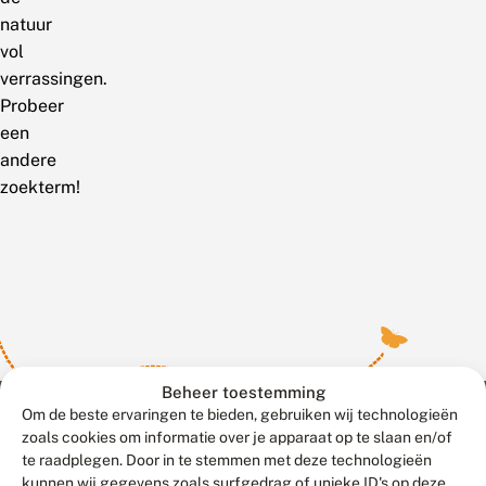
natuur
vol
verrassingen.
Probeer
een
andere
zoekterm!
Beheer toestemming
Om de beste ervaringen te bieden, gebruiken wij technologieën
zoals cookies om informatie over je apparaat op te slaan en/of
te raadplegen. Door in te stemmen met deze technologieën
Meld waarnemingen
© 2026 Vlinderstichting
kunnen wij gegevens zoals surfgedrag of unieke ID's op deze