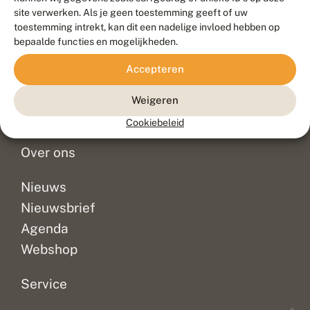
Duurzaam ontwikkeld door
Go2People
, ontworpen door
site verwerken. Als je geen toestemming geeft of uw
Blue Field Agency
toestemming intrekt, kan dit een nadelige invloed hebben op
Privacy
bepaalde functies en mogelijkheden.
Contact
Disclaimer
Accepteren
Sitemap
Veelgestelde vragen
Waarnemingen
Weigeren
Doneer
Cookiebeleid
Over ons
Nieuws
Nieuwsbrief
Agenda
Webshop
Service