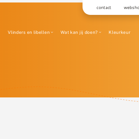
contact
websh
Vlinders en libellen
Wat kan jij doen?
Kleurkeur