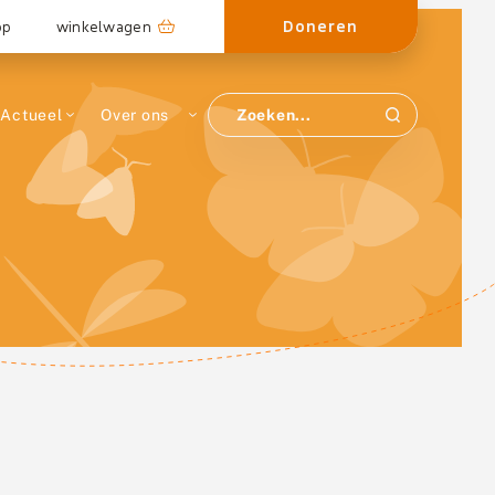
Doneren
op
winkelwagen
Actueel
Over ons