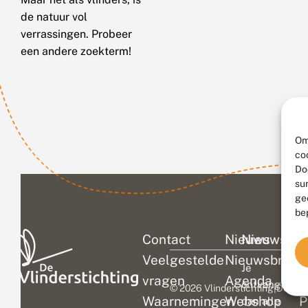
de natuur vol
verrassingen. Probeer
een andere zoekterm!
Om
co
Do
su
ge
be
Contact
Nieuws
Nieuwsbri
C
Veelgestelde
Nieuwsbrief
D
Je
vragen
Agenda
V
ontvangt
© 2026 Vlinderstichting
|
Duurza
Waarnemingen
Webshop
P
dan alle