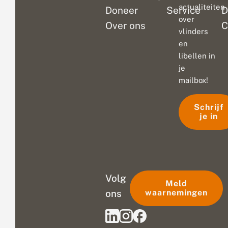
actualiteiten
Doneer
Service
D
over
Over ons
C
vlinders
en
libellen in
je
mailbox!
Schrijf
je in
Volg
Meld
ons
waarnemingen