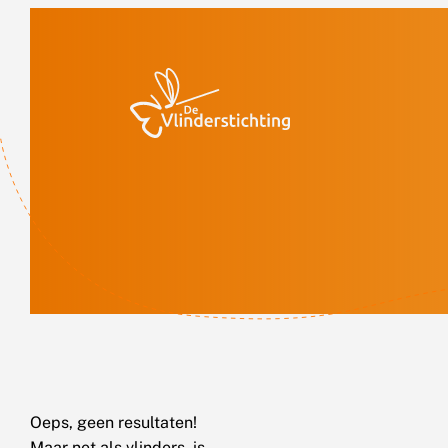
Doorgaan naar inhoud
Oeps, geen resultaten!
Maar net als vlinders, is