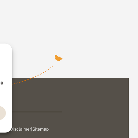
ng
ivacy
|
Disclaimer
|
Sitemap