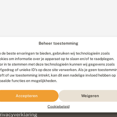
Beheer toestemming
 de beste ervaringen te bieden, gebruiken wij technologieën zoals
okies om informatie over je apparaat op te slaan en/of te raadplegen.
or in te stemmen met deze technologieën kunnen wij gegevens zoals
rfgedrag of unieke ID's op deze site verwerken. Als je geen toestemmi
eft of uw toestemming intrekt, kan dit een nadelige invloed hebben op
paalde functies en mogelijkheden.
ef
olofon
Accepteren
Weigeren
isclaimer
erantwoording
Cookiebeleid
am ontwikkeld door
Go2People
, ontworpen door
Blue Field Agency
|
Pr
rivacyverklaring