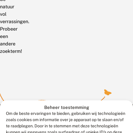
natuur
vol
verrassingen.
Probeer
een
andere
zoekterm!
Beheer toestemming
Om de beste ervaringen te bieden, gebruiken wij technologieën
zoals cookies om informatie over je apparaat op te slaan en/of
te raadplegen. Door in te stemmen met deze technologieën
Meld waarnemingen
© 2026 Vlinderstichting
kunnen wij gegevens zoals surfgedrag of unieke ID's op deze