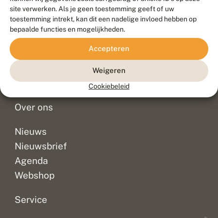
Duurzaam ontwikkeld door
Go2People
, ontworpen door
site verwerken. Als je geen toestemming geeft of uw
Blue Field Agency
toestemming intrekt, kan dit een nadelige invloed hebben op
Privacy
bepaalde functies en mogelijkheden.
Contact
Disclaimer
Accepteren
Sitemap
Veelgestelde vragen
Waarnemingen
Weigeren
Doneer
Cookiebeleid
Over ons
Nieuws
Nieuwsbrief
Agenda
Webshop
Service