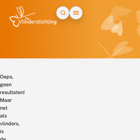
Doorgaan naar inhoud
Oeps,
geen
resultaten!
Maar
net
als
vlinders,
is
de